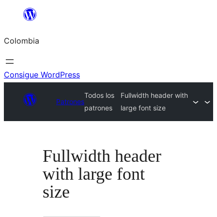
Saltar
al
Colombia
contenido
Consigue WordPress
Todos los
Fullwidth header with
Patrones
patrones
large font size
Fullwidth header
with large font
size