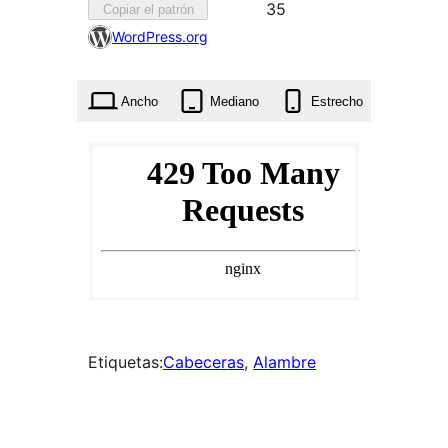
Favorito
35
Copiar el patrón
35
WordPress.org
veces
Ancho
Mediano
Estrecho
Etiquetas:
Cabeceras
, 
Alambre