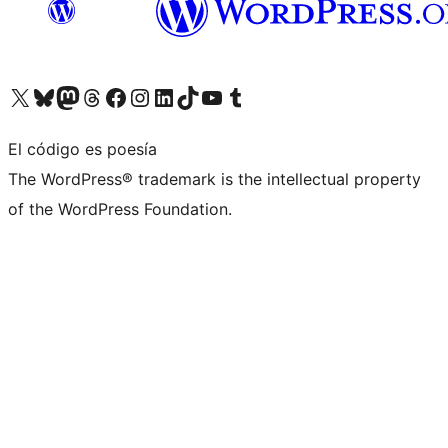
Visita nuestra cuenta de X (anteriormente Twitter)
Visita nuestra cuenta de Bluesky
Visita nuestra cuenta de Mastodon
Visita nuestra cuenta de Threads
Visita nuestra página de Facebook
Visita nuestra cuenta de Instagram
Visita nuestra cuenta de LinkedIn
Visita nuestra cuenta de TikTok
Visita nuestro canal de YouTube
Visita nuestra cuenta de Tumblr
El código es poesía
The WordPress® trademark is the intellectual property
of the WordPress Foundation.