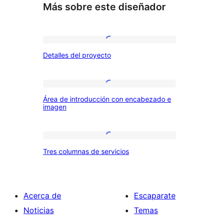
Más sobre este diseñador
Detalles
Detalles del proyecto
del
proyecto
Área
Área de introducción con encabezado e
de
imagen
introducción
con
Tres
encabezado
Tres columnas de servicios
columnas
e
de
imagen
servicios
Acerca de
Escaparate
Noticias
Temas