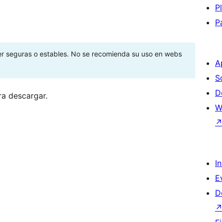
P
P
ser seguras o estables. No se recomienda su uso en webs
A
S
D
ra descargar.
W
I
E
D