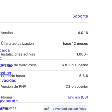
Soporte
Meta
Versión
4.0.16
Última actualización
hace
12 meses
cerca
Instalaciones activas
1.000+
e
oticias
Versión de WordPress
6.8.2 o superior
osting
Probado hasta
6.8.6
rivacidad
Versión de PHP
7.2 o superior
Idioma
English (US)
scaparate
emas
Etiquetas
acf
advanced custom fields