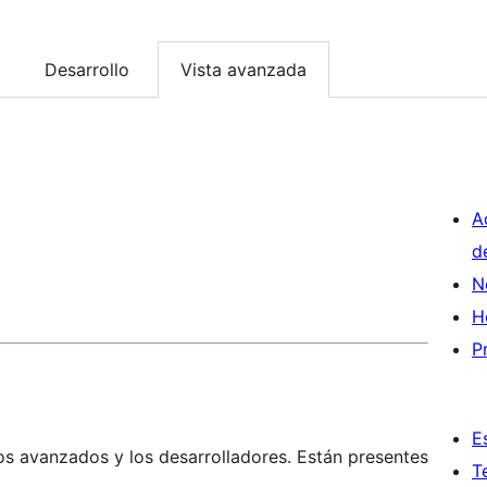
Desarrollo
Vista avanzada
A
d
N
H
P
E
os avanzados y los desarrolladores. Están presentes
T