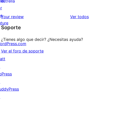
ive
0
estrella
2
or
valoraciones
estrellas
he
de
los
Your review
Ver todos
uture
1
comentarios
Soporte
estrellas
¿Tienes algo que decir? ¿Necesitas ayuda?
ordPress.com
Ver el foro de soporte
↗
att
↗
bPress
↗
uddyPress
↗