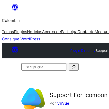
Saltar
al
Colombia
contenido
Temas
Plugins
Noticias
Acerca de
Participa
Contacto
Meetup
Consigue WordPress
Plugin Directory
Support
Buscar
plugins
Support For Icomoon
Por
ViiVue