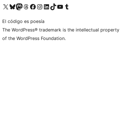
Visita nuestra cuenta de X (anteriormente Twitter)
Visita nuestra cuenta de Bluesky
Visita nuestra cuenta de Mastodon
Visita nuestra cuenta de Threads
Visita nuestra página de Facebook
Visita nuestra cuenta de Instagram
Visita nuestra cuenta de LinkedIn
Visita nuestra cuenta de TikTok
Visita nuestro canal de YouTube
Visita nuestra cuenta de Tumblr
El código es poesía
The WordPress® trademark is the intellectual property
of the WordPress Foundation.