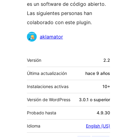
es un software de código abierto.
Las siguientes personas han
colaborado con este plugin.
Colaboradores
aklamator
Meta
Versión
2.2
Última actualización
hace
9 años
Instalaciones activas
10+
Versión de WordPress
3.0.1 o superior
Probado hasta
4.9.30
Idioma
English (US)