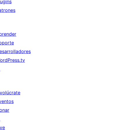
lugins
atrones
prender
oporte
esarrolladores
ordPress.tv
↗
nvolúcrate
ventos
onar
↗
ive