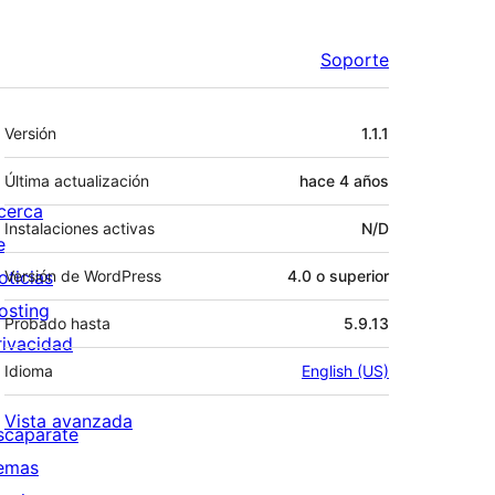
Soporte
Meta
Versión
1.1.1
Última actualización
hace
4 años
cerca
Instalaciones activas
N/D
e
oticias
Versión de WordPress
4.0 o superior
osting
Probado hasta
5.9.13
rivacidad
Idioma
English (US)
Vista avanzada
scaparate
emas