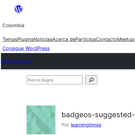
Saltar
al
Colombia
contenido
Temas
Plugins
Noticias
Acerca de
Participa
Contacto
Meetup
Consigue WordPress
Plugin Directory
Buscar
plugins
badgeos-suggested-
Por
learningtimes