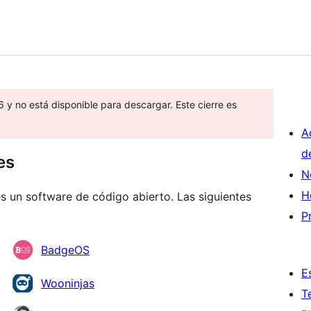
6 y no está disponible para descargar. Este cierre es
A
d
es
N
H
un software de código abierto. Las siguientes
P
BadgeOS
E
Wooninjas
T