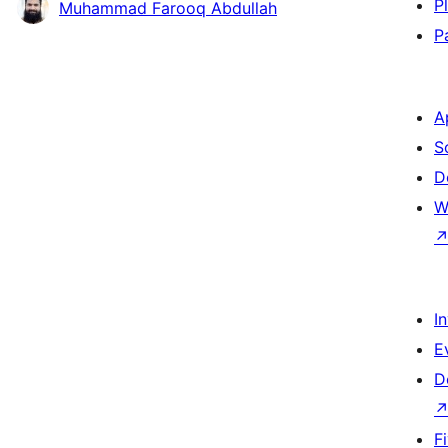
P
Muhammad Farooq Abdullah
P
A
S
D
W
I
E
D
F