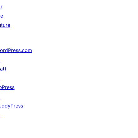
or
he
uture
ordPress.com
↗
att
↗
bPress
↗
uddyPress
↗