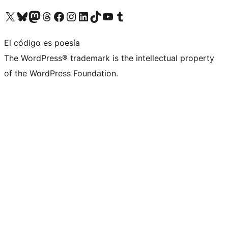
Visita nuestra cuenta de X (anteriormente Twitter)
Visita nuestra cuenta de Bluesky
Visita nuestra cuenta de Mastodon
Visita nuestra cuenta de Threads
Visita nuestra página de Facebook
Visita nuestra cuenta de Instagram
Visita nuestra cuenta de LinkedIn
Visita nuestra cuenta de TikTok
Visita nuestro canal de YouTube
Visita nuestra cuenta de Tumblr
El código es poesía
The WordPress® trademark is the intellectual property
of the WordPress Foundation.