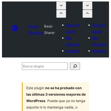
Envía un
Envía un
Plugin
Basic
plugin
plugin
Directory
Sharer
Mis
Mis
favoritos
favoritos
Acceder
Acceder
Buscar
plugins
Este plugin
no se ha probado con
las últimas 3 versiones mayores de
WordPress
. Puede que ya no tenga
soporte ni lo mantenga nadie, o