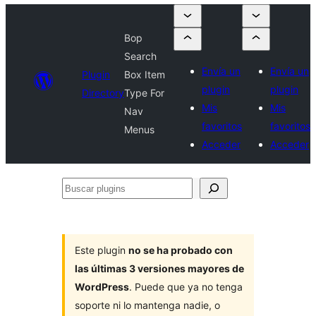
Bop
Search
Envía un
Envía un
Plugin
Box Item
plugin
plugin
Directory
Type For
Mis
Mis
Nav
favoritos
favoritos
Menus
Acceder
Acceder
Buscar
plugins
Este plugin
no se ha probado con
las últimas 3 versiones mayores de
WordPress
. Puede que ya no tenga
soporte ni lo mantenga nadie, o