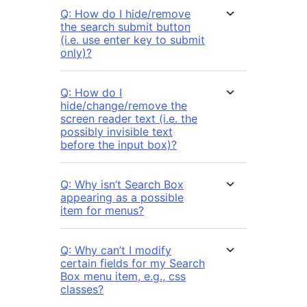
Q: How do I hide/remove
the search submit button
(i.e. use enter key to submit
only)?
Q: How do I
hide/change/remove the
screen reader text (i.e. the
possibly invisible text
before the input box)?
Q: Why isn’t Search Box
appearing as a possible
item for menus?
Q: Why can’t I modify
certain fields for my Search
Box menu item, e.g., css
classes?