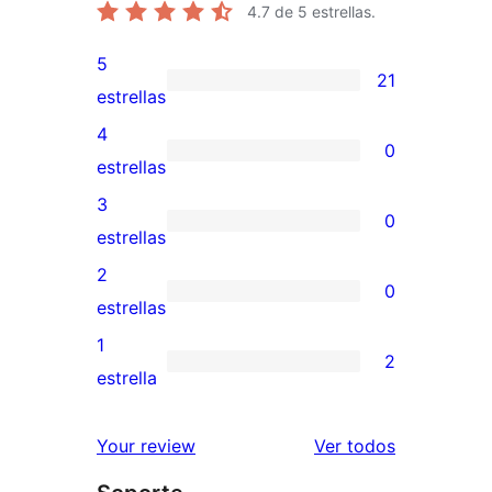
4.7
de 5 estrellas.
5
21
21
estrellas
valoraciones
4
0
de
0
estrellas
5
valoraciones
3
0
estrellas
de
0
estrellas
4
valoraciones
2
0
estrellas
de
0
estrellas
3
valoraciones
1
2
estrellas
de
2
estrella
2
valoraciones
estrellas
de
los
Your review
Ver todos
1
comentario