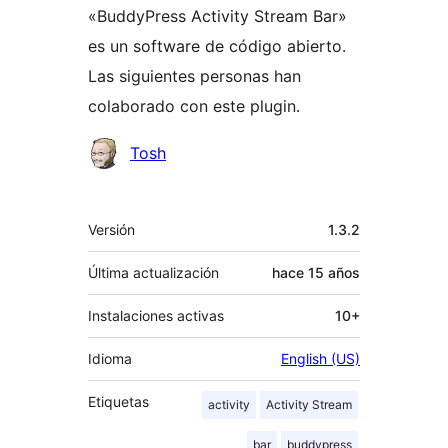
«BuddyPress Activity Stream Bar»
es un software de código abierto.
Las siguientes personas han
colaborado con este plugin.
Colaboradores
Tosh
Meta
Versión
1.3.2
Última actualización
hace
15 años
Instalaciones activas
10+
Idioma
English (US)
Etiquetas
activity
Activity Stream
bar
buddypress