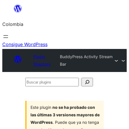
Saltar
al
Colombia
contenido
Consigue WordPress
Plugin
BuddyPress Activity Stream
Directory
Bar
Buscar
plugins
Este plugin
no se ha probado con
las últimas 3 versiones mayores de
WordPress
. Puede que ya no tenga