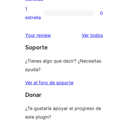
3
valoraciones
1
0
estrellas
de
0
estrella
2
valoraciones
estrellas
de
los
Your review
Ver todos
1
comentario
Soporte
estrellas
¿Tienes algo que decir? ¿Necesitas
ayuda?
Ver el foro de soporte
Donar
¿Te gustaría apoyar el progreso de
este plugin?