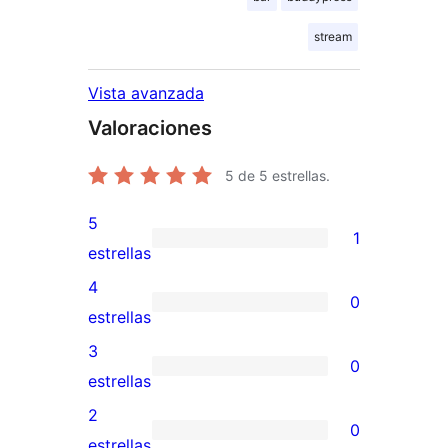
stream
Vista avanzada
Valoraciones
5
de 5 estrellas.
5
1
1
estrellas
valoración
4
0
de
0
estrellas
5
valoraciones
3
0
estrellas
de
0
estrellas
4
valoraciones
2
0
estrellas
de
0
estrellas