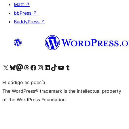
Matt
↗
bbPress
↗
BuddyPress
↗
Visita nuestra cuenta de X (anteriormente Twitter)
Visita nuestra cuenta de Bluesky
Visita nuestra cuenta de Mastodon
Visita nuestra cuenta de Threads
Visita nuestra página de Facebook
Visita nuestra cuenta de Instagram
Visita nuestra cuenta de LinkedIn
Visita nuestra cuenta de TikTok
Visita nuestro canal de YouTube
Visita nuestra cuenta de Tumblr
El código es poesía
The WordPress® trademark is the intellectual property
of the WordPress Foundation.