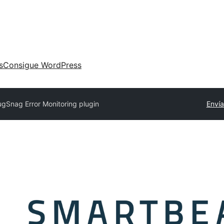
s
Consigue WordPress
ugSnag Error Monitoring plugin
Envía