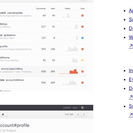
A
S
D
W
I
E
D
S