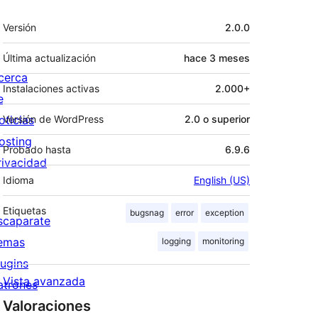
Meta
Versión
2.0.0
Última actualización
hace
3 meses
cerca
Instalaciones activas
2.000+
e
oticias
Versión de WordPress
2.0 o superior
osting
Probado hasta
6.9.6
rivacidad
Idioma
English (US)
Etiquetas
bugsnag
error
exception
scaparate
emas
logging
monitoring
lugins
Vista avanzada
atrones
Valoraciones