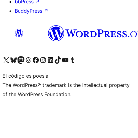
bbPress
↗
BuddyPress
↗
Visita nuestra cuenta de X (anteriormente Twitter)
Visita nuestra cuenta de Bluesky
Visita nuestra cuenta de Mastodon
Visita nuestra cuenta de Threads
Visita nuestra página de Facebook
Visita nuestra cuenta de Instagram
Visita nuestra cuenta de LinkedIn
Visita nuestra cuenta de TikTok
Visita nuestro canal de YouTube
Visita nuestra cuenta de Tumblr
El código es poesía
The WordPress® trademark is the intellectual property
of the WordPress Foundation.