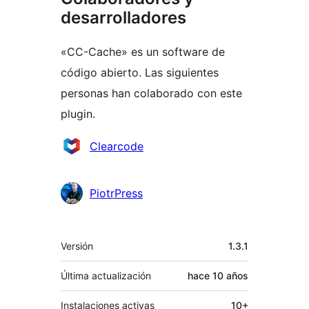
desarrolladores
«CC-Cache» es un software de
código abierto. Las siguientes
personas han colaborado con este
plugin.
Colaboradores
Clearcode
PiotrPress
Meta
Versión
1.3.1
Última actualización
hace
10 años
Instalaciones activas
10+