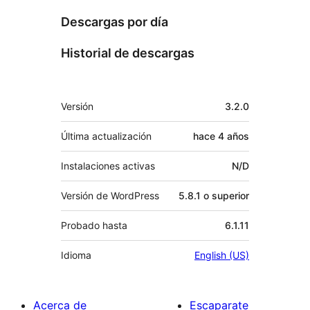
Descargas por día
Historial de descargas
Meta
Versión
3.2.0
Última actualización
hace
4 años
Instalaciones activas
N/D
Versión de WordPress
5.8.1 o superior
Probado hasta
6.1.11
Idioma
English (US)
Acerca de
Escaparate