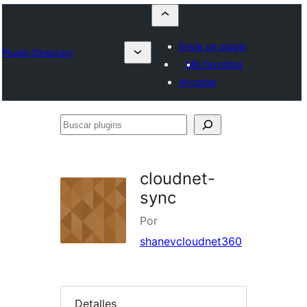
Envía un plugin
Plugin Directory
Mis favoritos
Acceder
Buscar
plugins
cloudnet-
sync
Por
shanevcloudnet360
Detalles