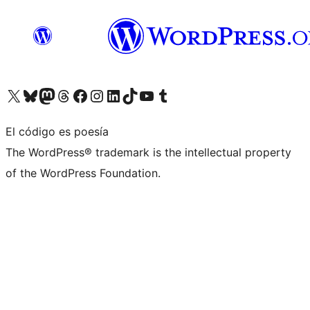
Visita nuestra cuenta de X (anteriormente Twitter)
Visita nuestra cuenta de Bluesky
Visita nuestra cuenta de Mastodon
Visita nuestra cuenta de Threads
Visita nuestra página de Facebook
Visita nuestra cuenta de Instagram
Visita nuestra cuenta de LinkedIn
Visita nuestra cuenta de TikTok
Visita nuestro canal de YouTube
Visita nuestra cuenta de Tumblr
El código es poesía
The WordPress® trademark is the intellectual property
of the WordPress Foundation.