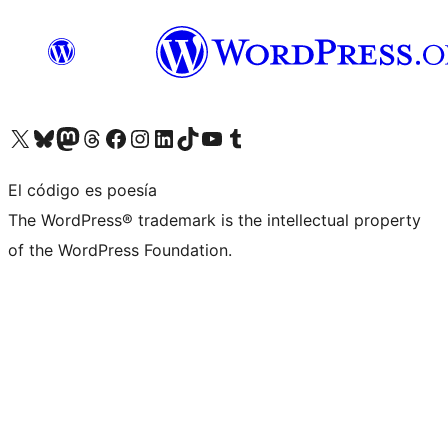
Visita nuestra cuenta de X (anteriormente Twitter)
Visita nuestra cuenta de Bluesky
Visita nuestra cuenta de Mastodon
Visita nuestra cuenta de Threads
Visita nuestra página de Facebook
Visita nuestra cuenta de Instagram
Visita nuestra cuenta de LinkedIn
Visita nuestra cuenta de TikTok
Visita nuestro canal de YouTube
Visita nuestra cuenta de Tumblr
El código es poesía
The WordPress® trademark is the intellectual property
of the WordPress Foundation.