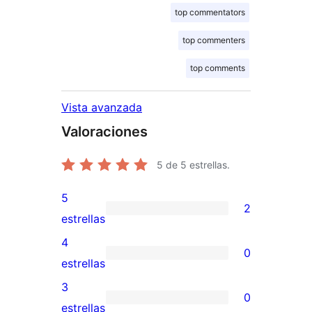
top commentators
top commenters
top comments
Vista avanzada
Valoraciones
5
de 5 estrellas.
5
2
2
estrellas
valoraciones
4
0
de
0
estrellas
5
valoraciones
3
0
estrellas
de
0
estrellas