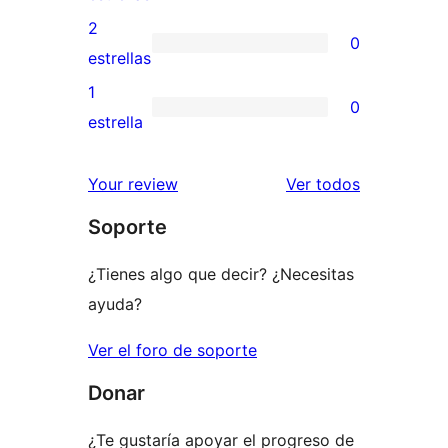
4
valoraciones
2
0
estrellas
de
0
estrellas
3
valoraciones
1
0
estrellas
de
0
estrella
2
valoraciones
estrellas
de
los
Your review
Ver todos
1
comentario
Soporte
estrellas
¿Tienes algo que decir? ¿Necesitas
ayuda?
Ver el foro de soporte
Donar
¿Te gustaría apoyar el progreso de