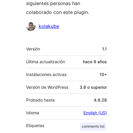
siguientes personas han
colaborado con este plugin.
Colaboradores
kolakube
Meta
Versión
1.1
Última actualización
hace
9 años
Instalaciones activas
10+
Versión de WordPress
3.8 o superior
Probado hasta
4.8.28
Idioma
English (US)
Etiquetas
comments list