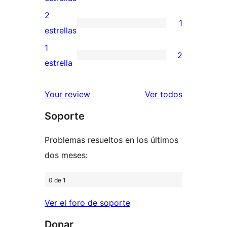
4
valoraciones
2
1
estrellas
de
1
estrellas
3
valoración
1
2
estrellas
de
2
estrella
2
valoraciones
estrellas
de
los
Your review
Ver todos
1
comentario
Soporte
estrellas
Problemas resueltos en los últimos
dos meses:
0 de 1
Ver el foro de soporte
Donar