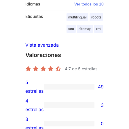
Idiomas
Ver todos los 10
Etiquetas
multilingual
robots
seo
sitemap
xml
Vista avanzada
Valoraciones
4.7
de 5 estrellas.
5
49
49
estrellas
valoraciones
4
3
de
3
estrellas
5
valoraciones
3
0
estrellas
de
0
estrellas