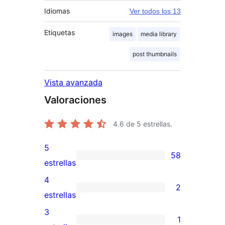
Idiomas
Ver todos los 13
Etiquetas
images
media library
post thumbnails
Vista avanzada
Valoraciones
4.6
de 5 estrellas.
5
58
58
estrellas
valoraciones
4
2
de
2
estrellas
5
valoraciones
3
1
estrellas
de