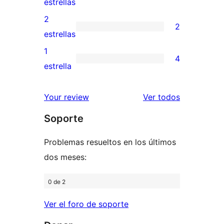
1
estrellas
4
valoración
2
2
estrellas
de
2
estrellas
3
valoraciones
1
4
estrellas
de
4
estrella
2
valoraciones
estrellas
de
los
Your review
Ver todos
1
comentario
Soporte
estrellas
Problemas resueltos en los últimos
dos meses:
0 de 2
Ver el foro de soporte