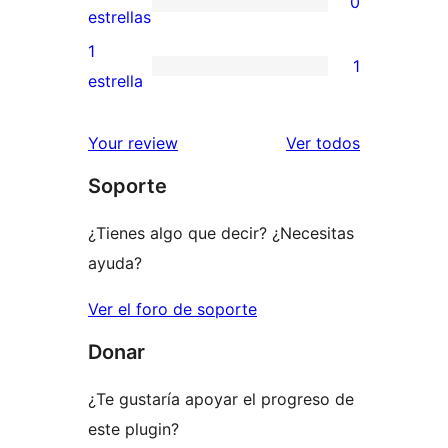
0
estrellas
de
0
estrellas
3
valoraciones
1
1
estrellas
de
1
estrella
2
valoración
estrellas
de
los
Your review
Ver todos
1
comentario
Soporte
estrellas
¿Tienes algo que decir? ¿Necesitas
ayuda?
Ver el foro de soporte
Donar
¿Te gustaría apoyar el progreso de
este plugin?