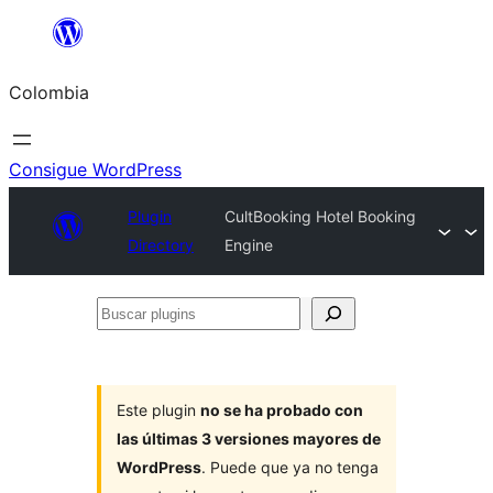
Saltar
al
Colombia
contenido
Consigue WordPress
Plugin
CultBooking Hotel Booking
Directory
Engine
Buscar
plugins
Este plugin
no se ha probado con
las últimas 3 versiones mayores de
WordPress
. Puede que ya no tenga