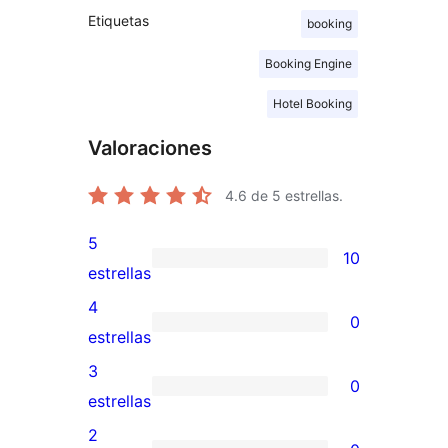
Etiquetas
booking
Booking Engine
Hotel Booking
Valoraciones
4.6
de 5 estrellas.
5
10
10
estrellas
valoraciones
4
0
de
0
estrellas
5
valoraciones
3
0
estrellas
de
0
estrellas
4
valoraciones
2