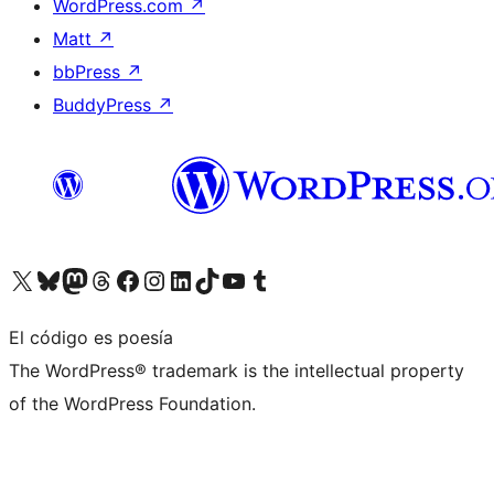
WordPress.com
↗
Matt
↗
bbPress
↗
BuddyPress
↗
Visita nuestra cuenta de X (anteriormente Twitter)
Visita nuestra cuenta de Bluesky
Visita nuestra cuenta de Mastodon
Visita nuestra cuenta de Threads
Visita nuestra página de Facebook
Visita nuestra cuenta de Instagram
Visita nuestra cuenta de LinkedIn
Visita nuestra cuenta de TikTok
Visita nuestro canal de YouTube
Visita nuestra cuenta de Tumblr
El código es poesía
The WordPress® trademark is the intellectual property
of the WordPress Foundation.