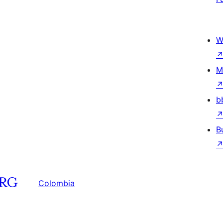
W
M
b
B
Colombia