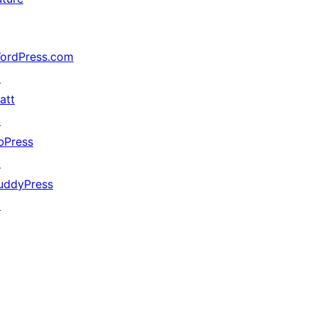
ordPress.com
↗
att
↗
bPress
↗
uddyPress
↗