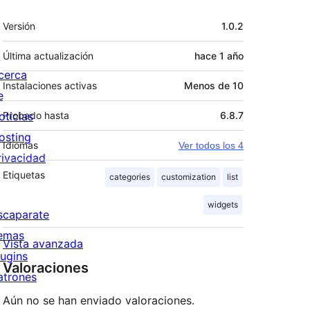
Meta
Versión
1.0.2
Última actualización
hace
1 año
cerca
Instalaciones activas
Menos de 10
e
oticias
Probado hasta
6.8.7
osting
Idiomas
Ver todos los 4
rivacidad
Etiquetas
categories
customization
list
widgets
scaparate
emas
Vista avanzada
lugins
Valoraciones
atrones
Aún no se han enviado valoraciones.