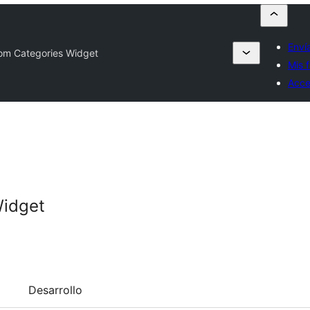
Enví
om Categories Widget
Mis f
Acce
Widget
Desarrollo