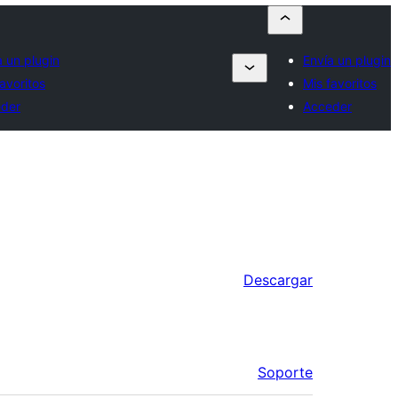
a un plugin
Envía un plugin
avoritos
Mis favoritos
der
Acceder
Descargar
Soporte