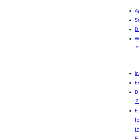
A
S
D
W
I
E
D
F
f
t
F