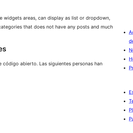
e widgets areas, can display as list or dropdown,
 categories that does not have any posts and much
A
d
es
N
H
 código abierto. Las siguientes personas han
P
E
T
P
P