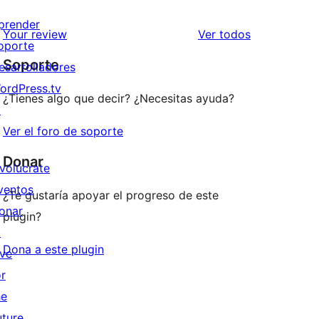
prender
los
Your review
Ver todos
oporte
comentarios
Soporte
esarrolladores
ordPress.tv
¿Tienes algo que decir? ¿Necesitas ayuda?
↗
Ver el foro de soporte
Donar
nvolúcrate
ventos
¿Te gustaría apoyar el progreso de este
onar
plugin?
↗
Dona a este plugin
ive
or
he
uture