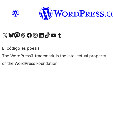
Visita nuestra cuenta de X (anteriormente Twitter)
Visita nuestra cuenta de Bluesky
Visita nuestra cuenta de Mastodon
Visita nuestra cuenta de Threads
Visita nuestra página de Facebook
Visita nuestra cuenta de Instagram
Visita nuestra cuenta de LinkedIn
Visita nuestra cuenta de TikTok
Visita nuestro canal de YouTube
Visita nuestra cuenta de Tumblr
El código es poesía
The WordPress® trademark is the intellectual property
of the WordPress Foundation.