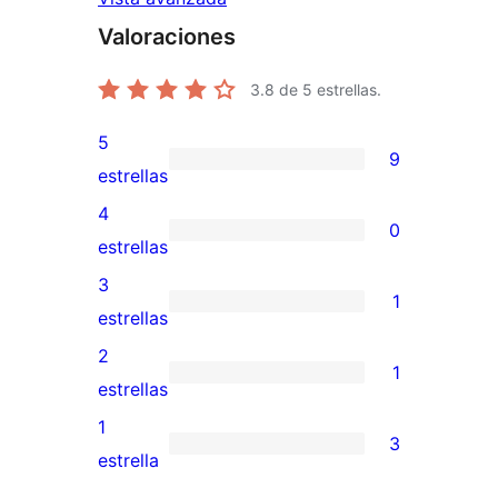
Valoraciones
3.8
de 5 estrellas.
5
9
9
estrellas
valoraciones
4
0
de
0
estrellas
5
valoraciones
3
1
estrellas
de
1
estrellas
4
valoración
2
1
estrellas
de
1
estrellas
3
valoración
1
3
estrellas
de
3
estrella
2
valoraciones