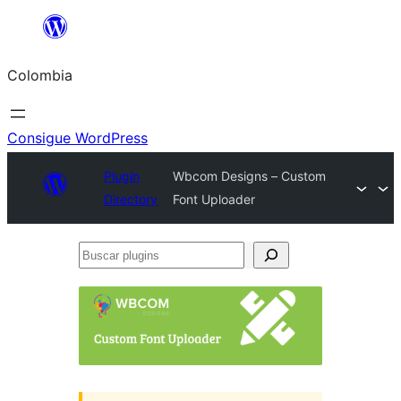
Saltar
al
Colombia
contenido
Consigue WordPress
Plugin
Wbcom Designs – Custom
Directory
Font Uploader
Buscar
plugins