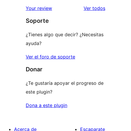
estrellas
de
los
Your review
Ver todos
1
comentario
Soporte
estrellas
¿Tienes algo que decir? ¿Necesitas
ayuda?
Ver el foro de soporte
Donar
¿Te gustaría apoyar el progreso de
este plugin?
Dona a este plugin
Acerca de
Escaparate