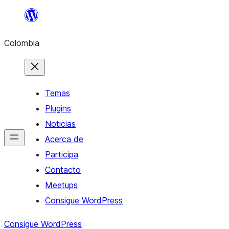
Saltar
al
Colombia
contenido
Temas
Plugins
Noticias
Acerca de
Participa
Contacto
Meetups
Consigue WordPress
Consigue WordPress