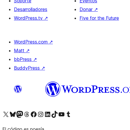
Soporte
Eventos
Desarrolladores
Donar
↗
WordPress.tv
↗
Five for the Future
WordPress.com
↗
Matt
↗
bbPress
↗
BuddyPress
↗
Visita nuestra cuenta de X (anteriormente Twitter)
Visita nuestra cuenta de Bluesky
Visita nuestra cuenta de Mastodon
Visita nuestra cuenta de Threads
Visita nuestra página de Facebook
Visita nuestra cuenta de Instagram
Visita nuestra cuenta de LinkedIn
Visita nuestra cuenta de TikTok
Visita nuestro canal de YouTube
Visita nuestra cuenta de Tumblr
El código es poesía