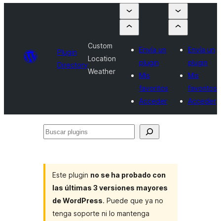
Custom
Envía un
Envía un
Plugin
Location
plugin
plugin
Directory
Weather
Mis
Mis
favoritos
favoritos
Acceder
Acceder
Buscar
plugins
Este plugin
no se ha probado con
las últimas 3 versiones mayores
de WordPress
. Puede que ya no
tenga soporte ni lo mantenga