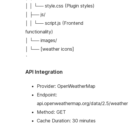
│ │ └── style.css (Plugin styles)
│ ├── js/
│ │ └── script.js (Frontend
functionality)
│ └── images/
│ └── [weather icons]
`
API Integration
Provider: OpenWeatherMap
Endpoint:
api.openweathermap.org/data/2.5/weather
Method: GET
Cache Duration: 30 minutes