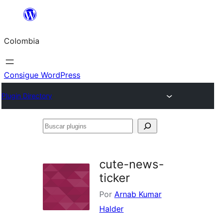
Saltar
al
Colombia
contenido
Consigue WordPress
Plugin Directory
Buscar
plugins
cute-news-
ticker
Por
Arnab Kumar
Halder