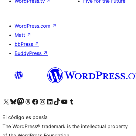
WordPress.tv
↗
Five for the Future
WordPress.com
↗
Matt
↗
bbPress
↗
BuddyPress
↗
Visita nuestra cuenta de X (anteriormente Twitter)
Visita nuestra cuenta de Bluesky
Visita nuestra cuenta de Mastodon
Visita nuestra cuenta de Threads
Visita nuestra página de Facebook
Visita nuestra cuenta de Instagram
Visita nuestra cuenta de LinkedIn
Visita nuestra cuenta de TikTok
Visita nuestro canal de YouTube
Visita nuestra cuenta de Tumblr
El código es poesía
The WordPress® trademark is the intellectual property
of the WordPress Foundation.