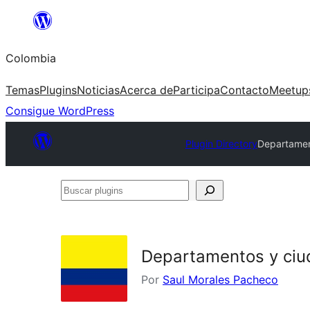
Saltar
al
Colombia
contenido
Temas
Plugins
Noticias
Acerca de
Participa
Contacto
Meetup
Consigue WordPress
Plugin Directory
Departamen
Buscar
plugins
Departamentos y ci
Por
Saul Morales Pacheco