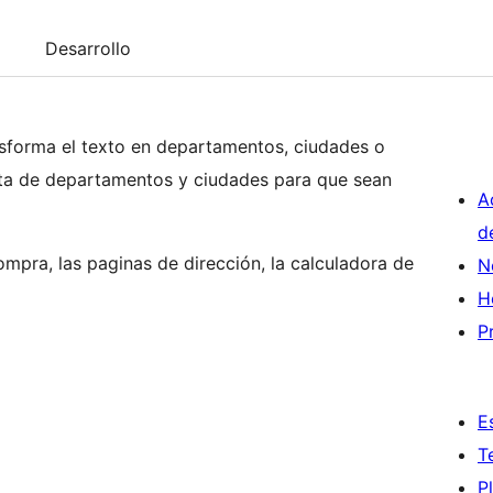
Desarrollo
forma el texto en departamentos, ciudades o
sta de departamentos y ciudades para que sean
A
d
ompra, las paginas de dirección, la calculadora de
N
H
P
E
T
P