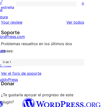
1
or
0
estrellas
de
0
estrella
he
2
valoraciones
uture
estrellas
de
los
Your review
Ver todos
1
comentarios
Soporte
estrellas
ordPress.com
↗
Problemas resueltos en los últimos dos
att
meses:
↗
0 de 1
bPress
↗
Ver el foro de soporte
uddyPress
Donar
↗
¿Te gustaría apoyar el progreso de este
plugin?