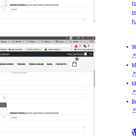
f
t
F
W
M
b
B