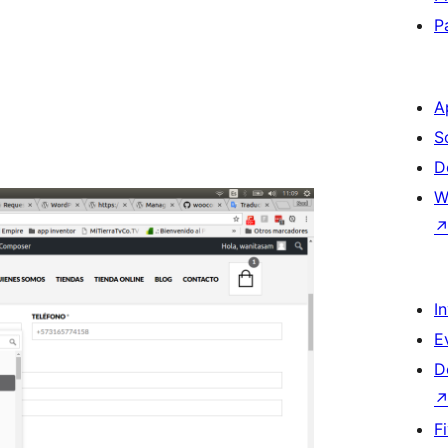
P
A
S
D
W
I
E
D
F