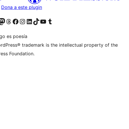
Dona a este plugin
teriormente Twitter)
tra cuenta de Bluesky
sita nuestra cuenta de Mastodon
Visita nuestra cuenta de Threads
Visita nuestra página de Facebook
Visita nuestra cuenta de Instagram
Visita nuestra cuenta de LinkedIn
Visita nuestra cuenta de TikTok
Visita nuestro canal de YouTube
Visita nuestra cuenta de Tumblr
igo es poesía
rdPress® trademark is the intellectual property of the
ess Foundation.