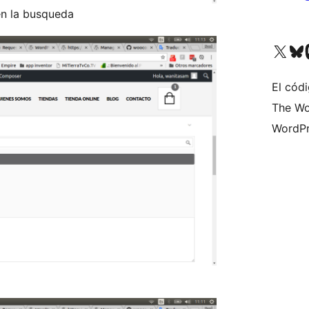
n la busqueda
Visita nuestra cuenta de X (an
Visita nues
Vi
El cód
The Wo
WordPr