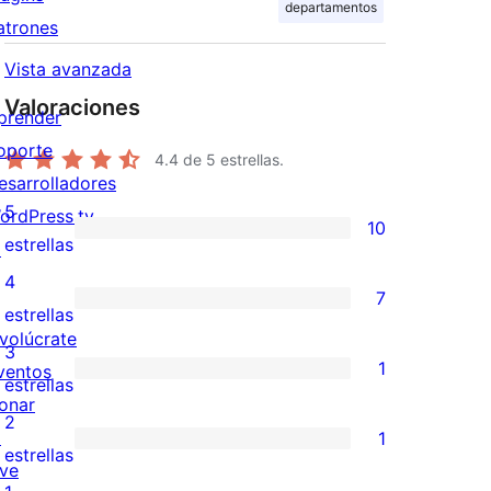
departamentos
atrones
Vista avanzada
Valoraciones
prender
oporte
4.4
de 5 estrellas.
esarrolladores
5
ordPress.tv
10
10
estrellas
↗
valoraciones
4
7
de
7
estrellas
nvolúcrate
5
valoraciones
3
1
ventos
estrellas
de
1
estrellas
onar
4
valoración
2
↗
1
estrellas
de
1
estrellas
ive
3
valoración