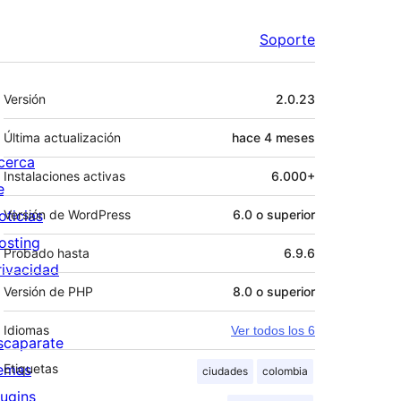
Soporte
Meta
Versión
2.0.23
Última actualización
hace
4 meses
cerca
Instalaciones activas
6.000+
e
oticias
Versión de WordPress
6.0 o superior
osting
Probado hasta
6.9.6
rivacidad
Versión de PHP
8.0 o superior
Idiomas
Ver todos los 6
scaparate
emas
Etiquetas
ciudades
colombia
lugins