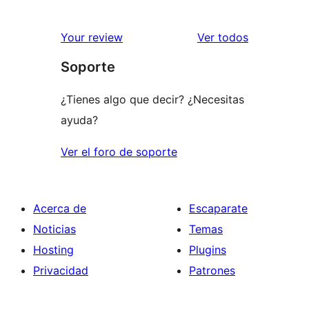
2
valoraciones
estrellas
de
los
Your review
Ver todos
1
comentario
Soporte
estrellas
¿Tienes algo que decir? ¿Necesitas
ayuda?
Ver el foro de soporte
Acerca de
Escaparate
Noticias
Temas
Hosting
Plugins
Privacidad
Patrones