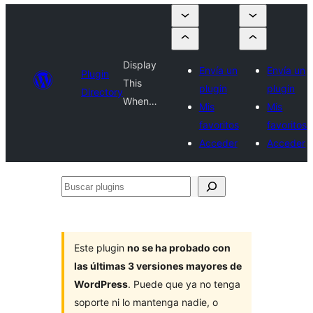
Display
Envía un
Envía un
Plugin
This
plugin
plugin
Directory
When…
Mis
Mis
favoritos
favoritos
Acceder
Acceder
Buscar
plugins
Este plugin
no se ha probado con
las últimas 3 versiones mayores de
WordPress
. Puede que ya no tenga
soporte ni lo mantenga nadie, o