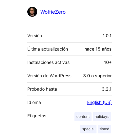
Colaboradores
WolfieZero
Meta
Versión
1.0.1
Última actualización
hace
15 años
Instalaciones activas
10+
Versión de WordPress
3.0 o superior
Probado hasta
3.2.1
Idioma
English (US)
Etiquetas
content
holidays
special
timed