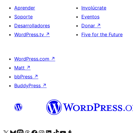
Aprender
Involúcrate
Soporte
Eventos
Desarrolladores
Donar
↗
WordPress.tv
↗
Five for the Future
WordPress.com
↗
Matt
↗
bbPress
↗
BuddyPress
↗
Visita nuestra cuenta de X (anteriormente Twitter)
Visita nuestra cuenta de Bluesky
Visita nuestra cuenta de Mastodon
Visita nuestra cuenta de Threads
Visita nuestra página de Facebook
Visita nuestra cuenta de Instagram
Visita nuestra cuenta de LinkedIn
Visita nuestra cuenta de TikTok
Visita nuestro canal de YouTube
Visita nuestra cuenta de Tumblr