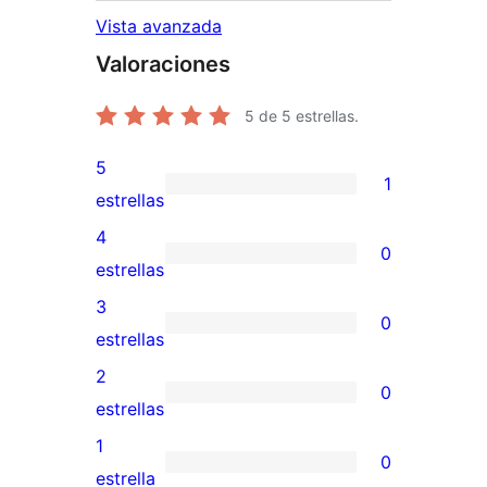
Vista avanzada
Valoraciones
5
de 5 estrellas.
5
1
1
estrellas
valoración
4
0
de
0
estrellas
5
valoraciones
3
0
estrellas
de
0
estrellas
4
valoraciones
2
0
estrellas
de
0
estrellas
3
valoraciones
1
0
estrellas
de
0
estrella