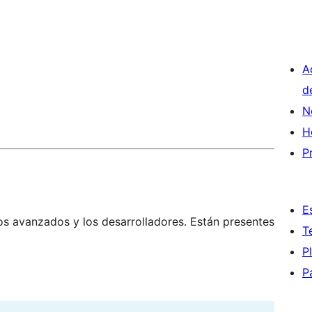
A
d
N
H
P
E
os avanzados y los desarrolladores. Están presentes
T
P
P