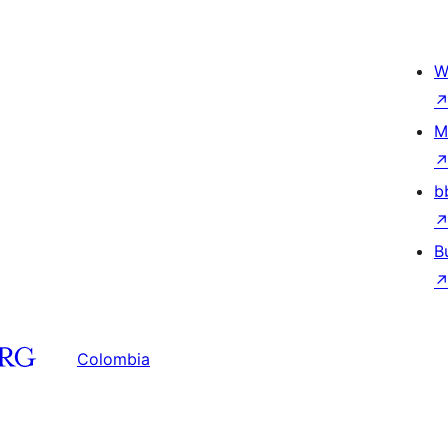
W
M
b
B
Colombia