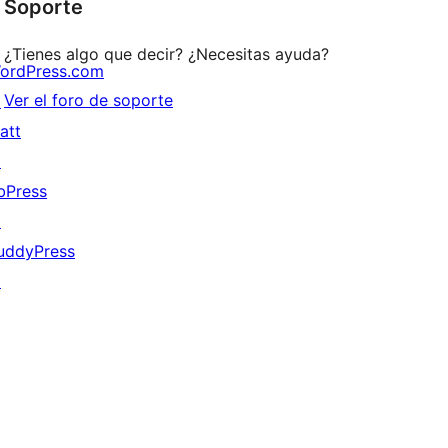
Soporte
estrellas
¿Tienes algo que decir? ¿Necesitas ayuda?
ordPress.com
Ver el foro de soporte
↗
att
↗
bPress
↗
uddyPress
↗