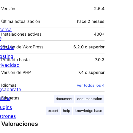
Meta
Versión
2.5.4
Última actualización
hace
2 meses
cerca
Instalaciones activas
400+
e
oticias
Versión de WordPress
6.2.0 o superior
osting
Probado hasta
7.0.3
rivacidad
Versión de PHP
7.4 o superior
Idiomas
Ver todos los 4
scaparate
emas
Etiquetas
document
documentation
lugins
export
help
knowledge base
atrones
Valoraciones