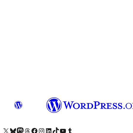
Visita nuestra cuenta de X (anteriormente Twitter)
Visita nuestra cuenta de Bluesky
Visita nuestra cuenta de Mastodon
Visita nuestra cuenta de Threads
Visita nuestra página de Facebook
Visita nuestra cuenta de Instagram
Visita nuestra cuenta de LinkedIn
Visita nuestra cuenta de TikTok
Visita nuestro canal de YouTube
Visita nuestra cuenta de Tumblr