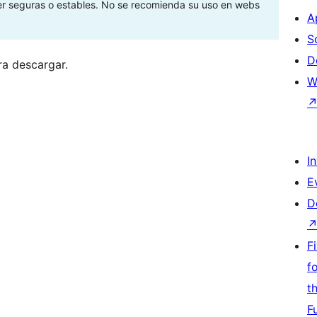
ser seguras o estables. No se recomienda su uso en webs
A
S
D
ra descargar.
W
I
E
D
F
f
t
F