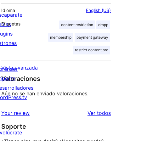
Idioma
English (US)
scaparate
emas
Etiquetas
content restriction
dropp
lugins
membership
payment gateway
atrones
restrict content pro
Vista avanzada
prender
Valoraciones
oporte
esarrolladores
Aún no se han enviado valoraciones.
ordPress.tv
↗
los
Your review
Ver todos
comentarios
Soporte
nvolúcrate