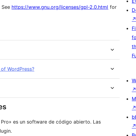
E
r. See
https://www.gnu.org/licenses/gpl-2.0.html
for
D
F
f
t
F
on of WordPress?
W
M
es
b
Pro» es un software de código abierto. Las
ugin.
B