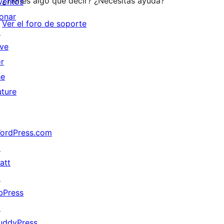
¿Tienes algo que decir? ¿Necesitas ayuda?
ventos
onar
Ver el foro de soporte
↗
ive
or
he
uture
ordPress.com
↗
att
↗
bPress
↗
uddyPress