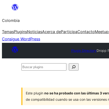
Saltar
al
Colombia
contenido
Temas
Plugins
Noticias
Acerca de
Participa
Contacto
Meetup
Consigue WordPress
Plugin Directory
Dropp P
Buscar
plugins
Este plugin
no se ha probado con las últimas 3 v
de compatibilidad cuando se usa con las versiones