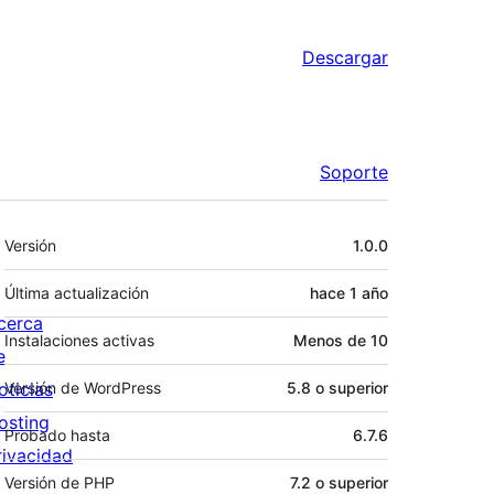
Descargar
Soporte
Meta
Versión
1.0.0
Última actualización
hace
1 año
cerca
Instalaciones activas
Menos de 10
e
oticias
Versión de WordPress
5.8 o superior
osting
Probado hasta
6.7.6
rivacidad
Versión de PHP
7.2 o superior