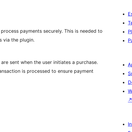
E
T
o process payments securely. This is needed to
P
via the plugin.
P
 are sent when the user initiates a purchase.
A
ransaction is processed to ensure payment
S
D
W
I