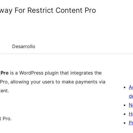
ay For Restrict Content Pro
Desarrollo
 Pro
is a WordPress plugin that integrates the
Pro, allowing your users to make payments via
A
ent.
d
N
H
t Pro.
P