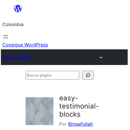
Saltar
al
Colombia
contenido
Consigue WordPress
Plugin Directory
Buscar
plugins
easy-
testimonial-
blocks
Por
Binsaifullah