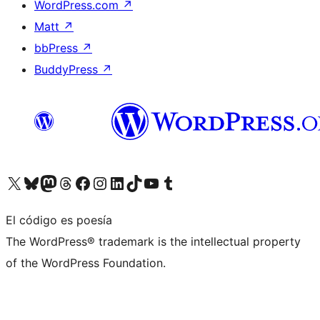
WordPress.com
↗
Matt
↗
bbPress
↗
BuddyPress
↗
Visita nuestra cuenta de X (anteriormente Twitter)
Visita nuestra cuenta de Bluesky
Visita nuestra cuenta de Mastodon
Visita nuestra cuenta de Threads
Visita nuestra página de Facebook
Visita nuestra cuenta de Instagram
Visita nuestra cuenta de LinkedIn
Visita nuestra cuenta de TikTok
Visita nuestro canal de YouTube
Visita nuestra cuenta de Tumblr
El código es poesía
The WordPress® trademark is the intellectual property
of the WordPress Foundation.