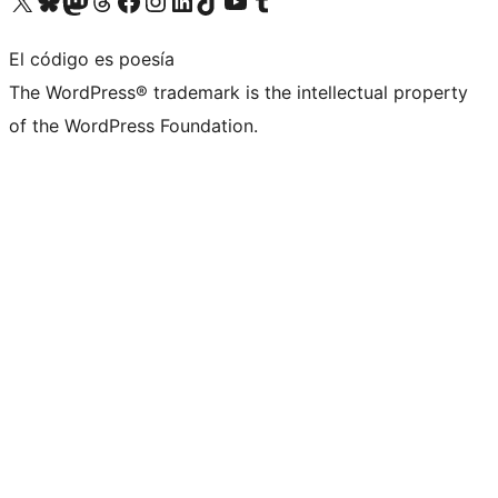
Visita nuestra cuenta de X (anteriormente Twitter)
Visita nuestra cuenta de Bluesky
Visita nuestra cuenta de Mastodon
Visita nuestra cuenta de Threads
Visita nuestra página de Facebook
Visita nuestra cuenta de Instagram
Visita nuestra cuenta de LinkedIn
Visita nuestra cuenta de TikTok
Visita nuestro canal de YouTube
Visita nuestra cuenta de Tumblr
El código es poesía
The WordPress® trademark is the intellectual property
of the WordPress Foundation.