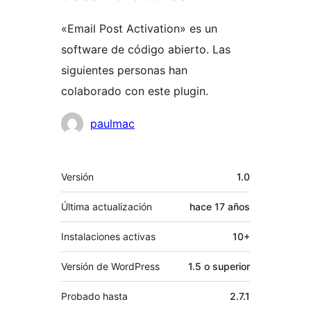
«Email Post Activation» es un
software de código abierto. Las
siguientes personas han
colaborado con este plugin.
Colaboradores
paulmac
Meta
Versión
1.0
Última actualización
hace
17 años
Instalaciones activas
10+
Versión de WordPress
1.5 o superior
Probado hasta
2.7.1