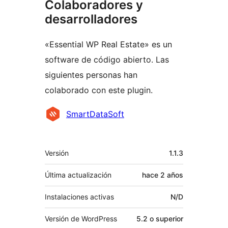
Colaboradores y
desarrolladores
«Essential WP Real Estate» es un
software de código abierto. Las
siguientes personas han
colaborado con este plugin.
Colaboradores
SmartDataSoft
Meta
Versión
1.1.3
Última actualización
hace
2 años
Instalaciones activas
N/D
Versión de WordPress
5.2 o superior