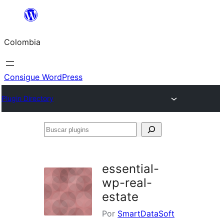
Saltar
al
Colombia
contenido
Consigue WordPress
Plugin Directory
Buscar
plugins
essential-
wp-real-
estate
Por
SmartDataSoft