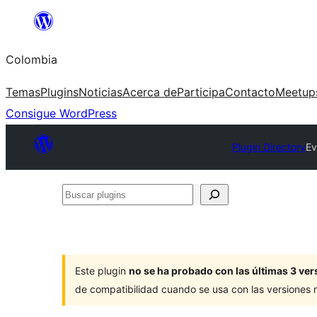
Saltar
al
Colombia
contenido
Temas
Plugins
Noticias
Acerca de
Participa
Contacto
Meetup
Consigue WordPress
Plugin Directory
Ev
Buscar
plugins
Este plugin
no se ha probado con las últimas 3 v
de compatibilidad cuando se usa con las versiones