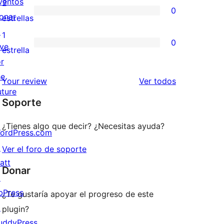
valoraciones
ventos
2
0
estrellas
de
onar
0
estrellas
3
↗
valoraciones
1
0
estrellas
ive
de
0
estrella
or
2
valoraciones
he
estrellas
de
los
Your review
Ver todos
uture
1
comentarios
Soporte
estrellas
¿Tienes algo que decir? ¿Necesitas ayuda?
ordPress.com
↗
Ver el foro de soporte
att
Donar
↗
bPress
¿Te gustaría apoyar el progreso de este
↗
plugin?
uddyPress