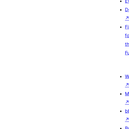
E
D
F
f
t
F
W
M
b
B