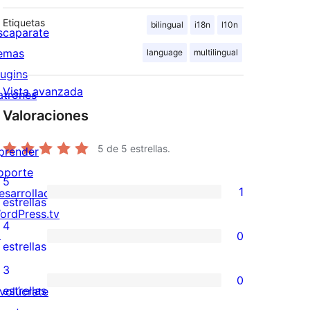
Etiquetas
bilingual
i18n
l10n
scaparate
emas
language
multilingual
lugins
Vista avanzada
atrones
Valoraciones
5
de 5 estrellas.
prender
oporte
5
1
esarrolladores
1
estrellas
ordPress.tv
valoración
4
↗
0
de
0
estrellas
5
valoraciones
3
0
estrellas
de
0
estrellas
nvolúcrate
4