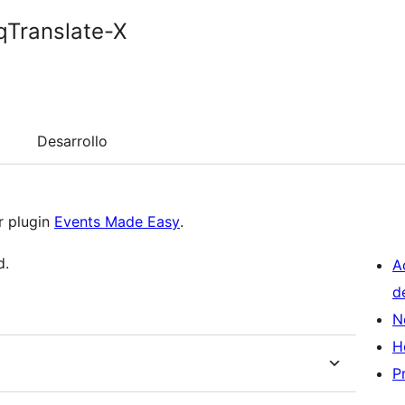
qTranslate-X
Desarrollo
r plugin
Events Made Easy
.
d.
A
d
N
H
P