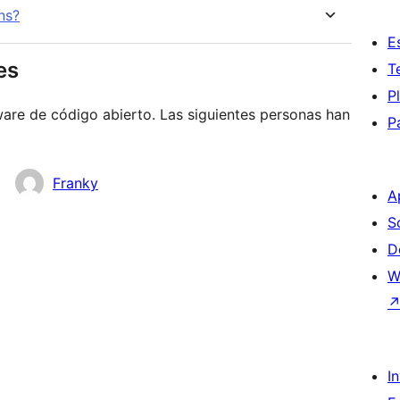
ns?
E
es
T
P
are de código abierto. Las siguientes personas han
P
Franky
A
S
D
W
I