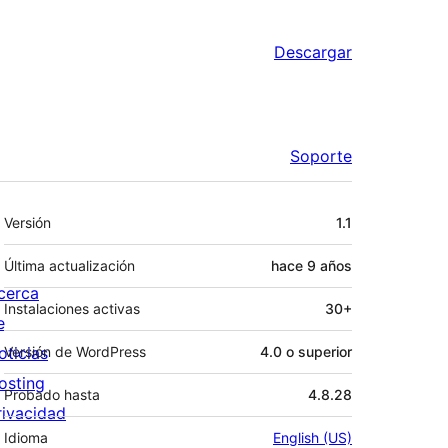
Descargar
Soporte
Meta
Versión
1.1
Última actualización
hace
9 años
cerca
Instalaciones activas
30+
e
oticias
Versión de WordPress
4.0 o superior
osting
Probado hasta
4.8.28
rivacidad
Idioma
English (US)