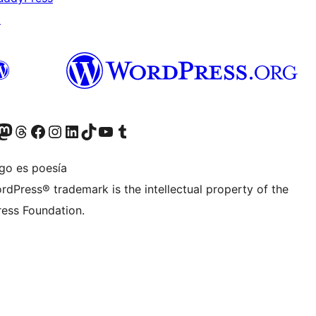
↗
teriormente Twitter)
tra cuenta de Bluesky
sita nuestra cuenta de Mastodon
Visita nuestra cuenta de Threads
Visita nuestra página de Facebook
Visita nuestra cuenta de Instagram
Visita nuestra cuenta de LinkedIn
Visita nuestra cuenta de TikTok
Visita nuestro canal de YouTube
Visita nuestra cuenta de Tumblr
igo es poesía
rdPress® trademark is the intellectual property of the
ess Foundation.