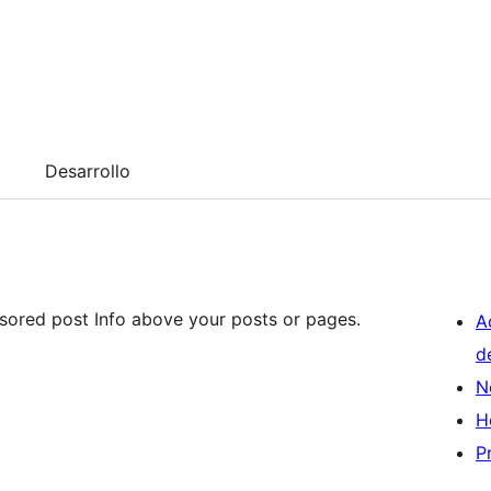
Desarrollo
nsored post Info above your posts or pages.
A
d
N
H
P