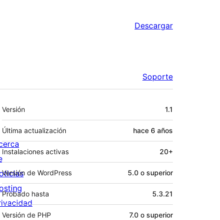
Descargar
Soporte
Meta
Versión
1.1
Última actualización
hace
6 años
cerca
Instalaciones activas
20+
e
oticias
Versión de WordPress
5.0 o superior
osting
Probado hasta
5.3.21
rivacidad
Versión de PHP
7.0 o superior