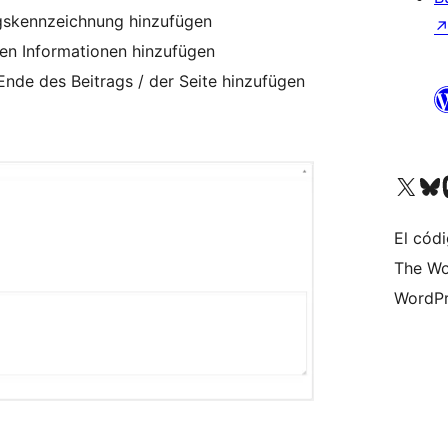
agskennzeichnung hinzufügen
eren Informationen hinzufügen
nde des Beitrags / der Seite hinzufügen
Visita nuestra cuenta de X (an
Visita nues
Vi
El cód
The Wo
WordPr