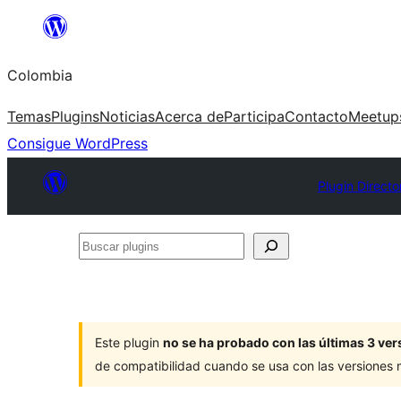
Saltar
al
Colombia
contenido
Temas
Plugins
Noticias
Acerca de
Participa
Contacto
Meetup
Consigue WordPress
Plugin Directo
Buscar
plugins
Este plugin
no se ha probado con las últimas 3 v
de compatibilidad cuando se usa con las versiones