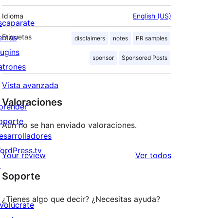
Idioma
English (US)
scaparate
emas
Etiquetas
disclaimers
notes
PR samples
lugins
sponsor
Sponsored Posts
atrones
Vista avanzada
Valoraciones
prender
oporte
Aún no se han enviado valoraciones.
esarrolladores
ordPress.tv
los
Your review
Ver todos
↗
comentarios
Soporte
¿Tienes algo que decir? ¿Necesitas ayuda?
nvolúcrate