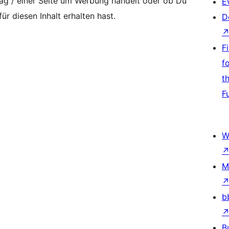
rag / einer Seite um Werbung handelt oder ob Du
E
ür diesen Inhalt erhalten hast.
D
F
f
t
F
W
M
b
B