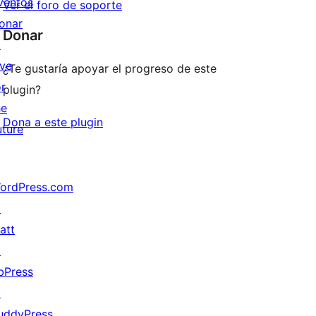
ventos
Ver el foro de soporte
onar
Donar
↗
ive
¿Te gustaría apoyar el progreso de este
or
plugin?
he
Dona a este plugin
uture
ordPress.com
↗
att
↗
bPress
↗
uddyPress