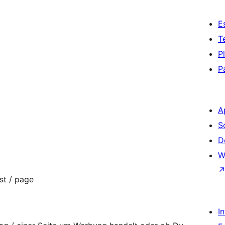
E
T
P
P
A
S
D
W
st / page
I