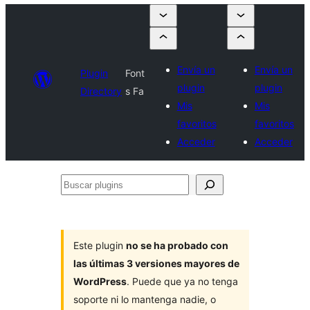
Envía un
Envía un
Plugin
Font
plugin
plugin
Directory
s Fa
Mis
Mis
favoritos
favoritos
Acceder
Acceder
Buscar
plugins
Este plugin
no se ha probado con
las últimas 3 versiones mayores de
WordPress
. Puede que ya no tenga
soporte ni lo mantenga nadie, o