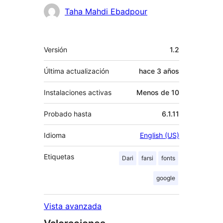
Colaboradores
Taha Mahdi Ebadpour
Meta
Versión
1.2
Última actualización
hace
3 años
Instalaciones activas
Menos de 10
Probado hasta
6.1.11
Idioma
English (US)
Etiquetas
Dari
farsi
fonts
google
Vista avanzada