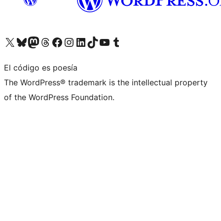
Visita nuestra cuenta de X (anteriormente Twitter)
Visita nuestra cuenta de Bluesky
Visita nuestra cuenta de Mastodon
Visita nuestra cuenta de Threads
Visita nuestra página de Facebook
Visita nuestra cuenta de Instagram
Visita nuestra cuenta de LinkedIn
Visita nuestra cuenta de TikTok
Visita nuestro canal de YouTube
Visita nuestra cuenta de Tumblr
El código es poesía
The WordPress® trademark is the intellectual property
of the WordPress Foundation.