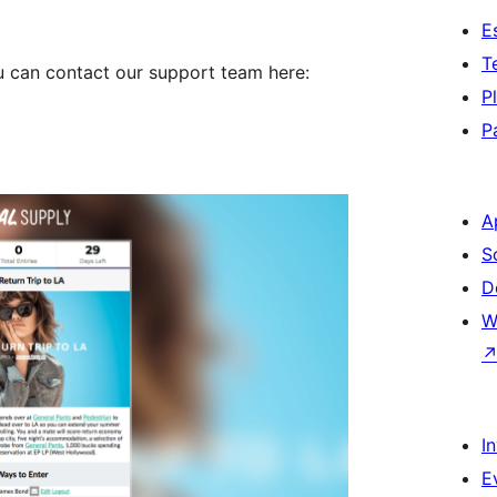
E
T
ou can contact our support team here:
P
P
A
S
D
W
I
E