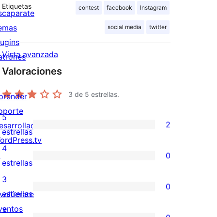
Etiquetas
contest
facebook
Instagram
scaparate
emas
social media
twitter
lugins
Vista avanzada
atrones
Valoraciones
3
de 5 estrellas.
prender
oporte
5
2
esarrolladores
2
estrellas
ordPress.tv
valoraciones
4
↗
0
de
0
estrellas
5
valoraciones
3
0
estrellas
de
0
estrellas
nvolúcrate
4
valoraciones
ventos
2