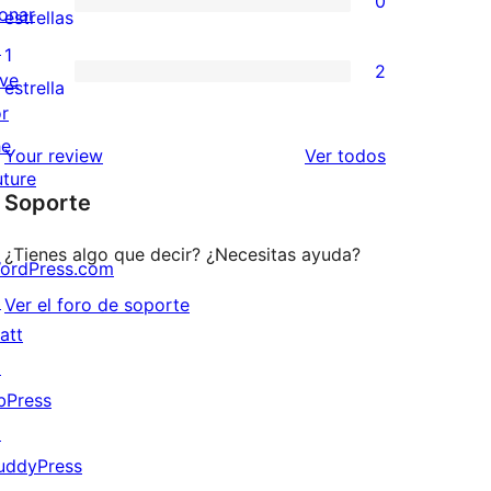
0
estrellas
de
onar
0
estrellas
3
↗
valoraciones
1
2
estrellas
ive
de
2
estrella
or
2
valoraciones
he
estrellas
de
los
Your review
Ver todos
uture
1
comentarios
Soporte
estrellas
¿Tienes algo que decir? ¿Necesitas ayuda?
ordPress.com
↗
Ver el foro de soporte
att
↗
bPress
↗
uddyPress