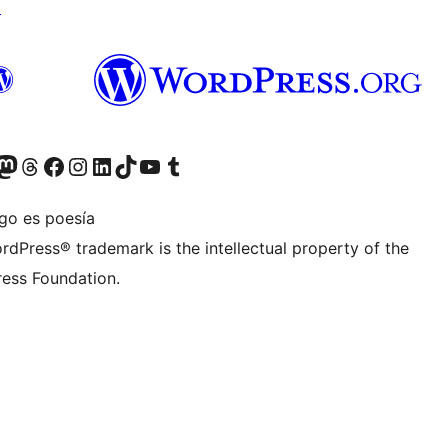
↗
teriormente Twitter)
tra cuenta de Bluesky
sita nuestra cuenta de Mastodon
Visita nuestra cuenta de Threads
Visita nuestra página de Facebook
Visita nuestra cuenta de Instagram
Visita nuestra cuenta de LinkedIn
Visita nuestra cuenta de TikTok
Visita nuestro canal de YouTube
Visita nuestra cuenta de Tumblr
igo es poesía
rdPress® trademark is the intellectual property of the
ess Foundation.