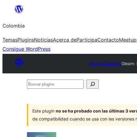
Saltar
al
Colombia
contenido
Temas
Plugins
Noticias
Acerca de
Participa
Contacto
Meetup
Consigue WordPress
Plugin Directory
Gleam: 
Buscar
plugins
Este plugin
no se ha probado con las últimas 3 v
de compatibilidad cuando se usa con las versiones