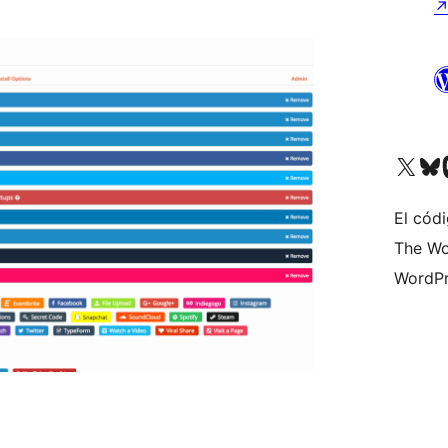
Visita nuestra cuenta de X (an
Visita nues
Vi
El cód
The Wo
WordPr