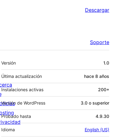
Descargar
Soporte
Meta
Versión
1.0
Última actualización
hace
8 años
cerca
Instalaciones activas
200+
e
oticias
Versión de WordPress
3.0 o superior
osting
Probado hasta
4.9.30
rivacidad
Idioma
English (US)