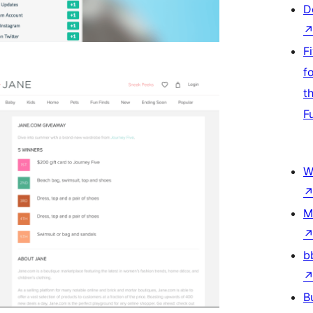
D
F
f
t
F
W
M
b
B