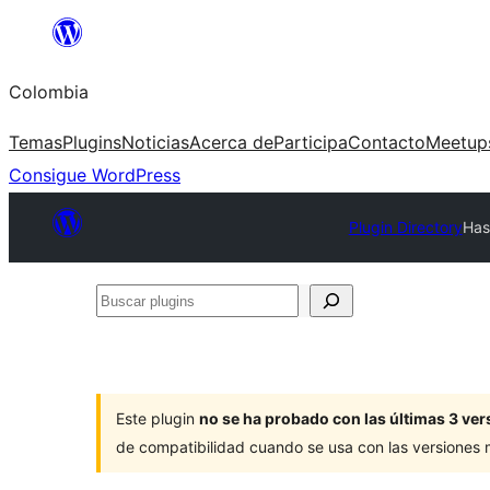
Saltar
al
Colombia
contenido
Temas
Plugins
Noticias
Acerca de
Participa
Contacto
Meetup
Consigue WordPress
Plugin Directory
Has
Buscar
plugins
Este plugin
no se ha probado con las últimas 3 v
de compatibilidad cuando se usa con las versiones