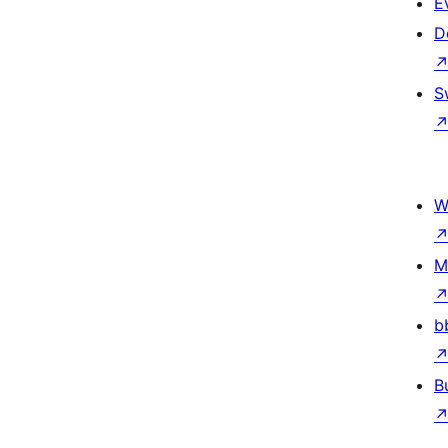
E
D
S
W
M
b
B