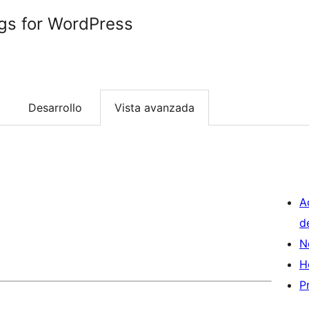
gs for WordPress
Desarrollo
Vista avanzada
A
d
N
H
P