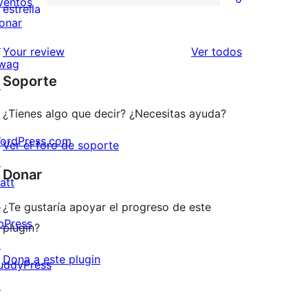
ventos
estrellas
de
0
estrella
onar
2
valoraciones
↗
estrellas
de
los
Your review
Ver todos
wag
1
comentarios
Soporte
↗
estrellas
¿Tienes algo que decir? ¿Necesitas ayuda?
ordPress.com
Ver el foro de soporte
↗
Donar
att
↗
¿Te gustaría apoyar el progreso de este
bPress
plugin?
↗
Dona a este plugin
uddyPress
↗