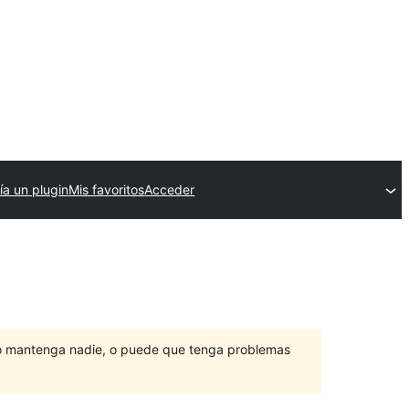
ía un plugin
Mis favoritos
Acceder
lo mantenga nadie, o puede que tenga problemas