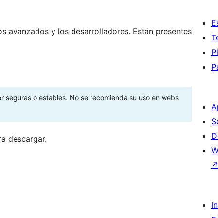
E
os avanzados y los desarrolladores. Están presentes
T
P
P
ser seguras o estables. No se recomienda su uso en webs
A
S
D
ra descargar.
W
I