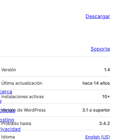
Descargar
Soporte
Meta
Versión
1.4
Última actualización
hace
14 años
cerca
Instalaciones activas
10+
e
oticias
Versión de WordPress
3.1 o superior
osting
Probado hasta
3.4.2
rivacidad
Idioma
English (US)