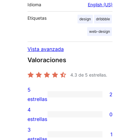
Idioma
English (US)
Etiquetas
design
dribbble
web-design
Vista avanzada
Valoraciones
4.3
de 5 estrellas.
5
2
2
estrellas
valoraciones
4
0
de
0
estrellas
5
valoraciones
3
1
estrellas
de
1
estrellas