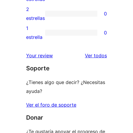
4
valoración
2
0
estrellas
de
0
estrellas
3
valoraciones
1
0
estrellas
de
0
estrella
2
valoraciones
estrellas
de
los
Your review
Ver todos
1
comentario
Soporte
estrellas
¿Tienes algo que decir? ¿Necesitas
ayuda?
Ver el foro de soporte
Donar
¿Te gustaría apoyar el progreso de