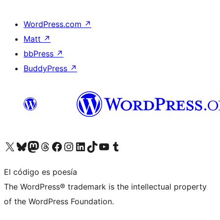
WordPress.com
↗
Matt
↗
bbPress
↗
BuddyPress
↗
Visita nuestra cuenta de X (anteriormente Twitter)
Visita nuestra cuenta de Bluesky
Visita nuestra cuenta de Mastodon
Visita nuestra cuenta de Threads
Visita nuestra página de Facebook
Visita nuestra cuenta de Instagram
Visita nuestra cuenta de LinkedIn
Visita nuestra cuenta de TikTok
Visita nuestro canal de YouTube
Visita nuestra cuenta de Tumblr
El código es poesía
The WordPress® trademark is the intellectual property
of the WordPress Foundation.