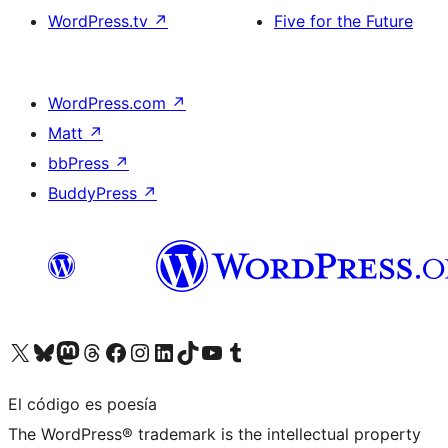
WordPress.tv
↗
Five for the Future
WordPress.com
↗
Matt
↗
bbPress
↗
BuddyPress
↗
Visita nuestra cuenta de X (anteriormente Twitter)
Visita nuestra cuenta de Bluesky
Visita nuestra cuenta de Mastodon
Visita nuestra cuenta de Threads
Visita nuestra página de Facebook
Visita nuestra cuenta de Instagram
Visita nuestra cuenta de LinkedIn
Visita nuestra cuenta de TikTok
Visita nuestro canal de YouTube
Visita nuestra cuenta de Tumblr
El código es poesía
The WordPress® trademark is the intellectual property