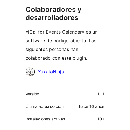
Colaboradores y
desarrolladores
«iCal for Events Calendar» es un
software de código abierto. Las
siguientes personas han
colaborado con este plugin.
Colaboradores
YukataNinja
Meta
Versión
1.1.1
Última actualización
hace
16 años
Instalaciones activas
10+