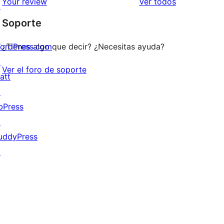
los
Your review
Ver todos
↗
1
comentarios
Soporte
estrellas
ordPress.com
¿Tienes algo que decir? ¿Necesitas ayuda?
↗
Ver el foro de soporte
att
↗
bPress
↗
uddyPress
↗