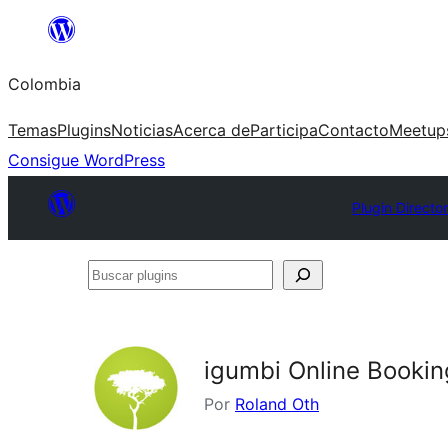
Saltar
al
Colombia
contenido
Temas
Plugins
Noticias
Acerca de
Participa
Contacto
Meetup
Consigue WordPress
Plugin Directo
Buscar
plugins
igumbi Online Bookin
Por
Roland Oth