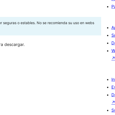
P
ser seguras o estables. No se recomienda su uso en webs
A
S
D
ra descargar.
W
I
E
D
S