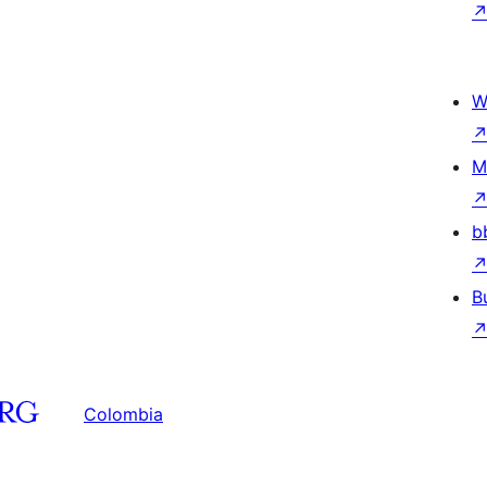
W
M
b
B
Colombia