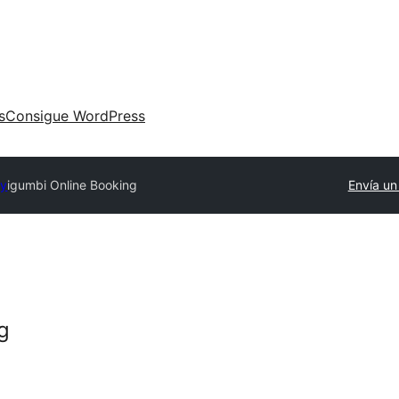
s
Consigue WordPress
ry
igumbi Online Booking
Envía un
g