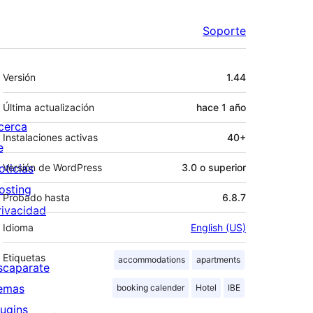
Soporte
Meta
Versión
1.44
Última actualización
hace
1 año
cerca
Instalaciones activas
40+
e
oticias
Versión de WordPress
3.0 o superior
osting
Probado hasta
6.8.7
rivacidad
Idioma
English (US)
Etiquetas
accommodations
apartments
scaparate
emas
booking calender
Hotel
IBE
lugins