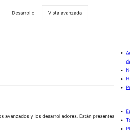
Desarrollo
Vista avanzada
A
d
N
H
P
E
os avanzados y los desarrolladores. Están presentes
T
P