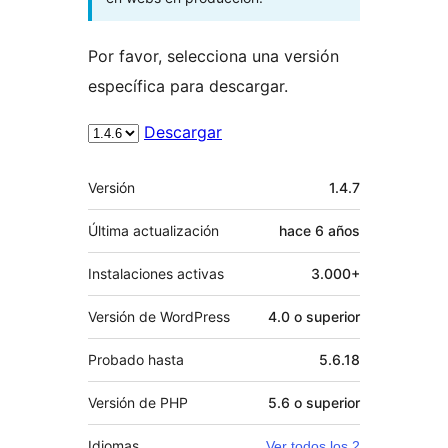
Por favor, selecciona una versión
específica para descargar.
Descargar
Meta
Versión
1.4.7
Última actualización
hace
6 años
Instalaciones activas
3.000+
Versión de WordPress
4.0 o superior
Probado hasta
5.6.18
Versión de PHP
5.6 o superior
Idiomas
Ver todos los 2