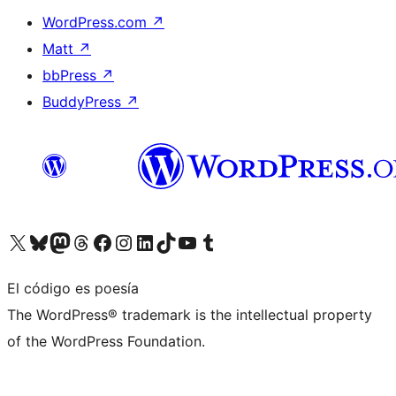
WordPress.com
↗
Matt
↗
bbPress
↗
BuddyPress
↗
Visita nuestra cuenta de X (anteriormente Twitter)
Visita nuestra cuenta de Bluesky
Visita nuestra cuenta de Mastodon
Visita nuestra cuenta de Threads
Visita nuestra página de Facebook
Visita nuestra cuenta de Instagram
Visita nuestra cuenta de LinkedIn
Visita nuestra cuenta de TikTok
Visita nuestro canal de YouTube
Visita nuestra cuenta de Tumblr
El código es poesía
The WordPress® trademark is the intellectual property
of the WordPress Foundation.