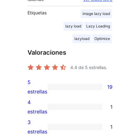
Etiquetas
image lazy load
lazy load
Lazy Loading
lazyload
Optimize
Valoraciones
4.4
de 5 estrellas.
5
19
19
estrellas
valoraciones
4
1
de
1
estrellas
5
valoración
3
1
estrellas
de
1
estrellas
4