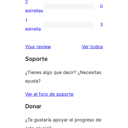
valoración
2
0
estrellas
de
0
estrellas
3
valoraciones
1
3
estrellas
de
3
estrella
2
valoraciones
estrellas
de
los
Your review
Ver todos
1
comentario
Soporte
estrellas
¿Tienes algo que decir? ¿Necesitas
ayuda?
Ver el foro de soporte
Donar
¿Te gustaría apoyar el progreso de