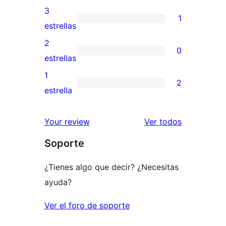
5
valoraciones
3
1
estrellas
de
1
estrellas
4
valoración
2
0
estrellas
de
0
estrellas
3
valoraciones
1
2
estrellas
de
2
estrella
2
valoraciones
estrellas
de
los
Your review
Ver todos
1
comentario
Soporte
estrellas
¿Tienes algo que decir? ¿Necesitas
ayuda?
Ver el foro de soporte