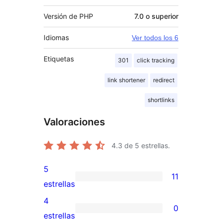
Versión de PHP
7.0 o superior
Idiomas
Ver todos los 6
Etiquetas
301
click tracking
link shortener
redirect
shortlinks
Valoraciones
4.3
de 5 estrellas.
5
11
11
estrellas
valoraciones
4
0
de
0
estrellas