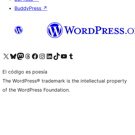
BuddyPress
↗
Visita nuestra cuenta de X (anteriormente Twitter)
Visita nuestra cuenta de Bluesky
Visita nuestra cuenta de Mastodon
Visita nuestra cuenta de Threads
Visita nuestra página de Facebook
Visita nuestra cuenta de Instagram
Visita nuestra cuenta de LinkedIn
Visita nuestra cuenta de TikTok
Visita nuestro canal de YouTube
Visita nuestra cuenta de Tumblr
El código es poesía
The WordPress® trademark is the intellectual property
of the WordPress Foundation.