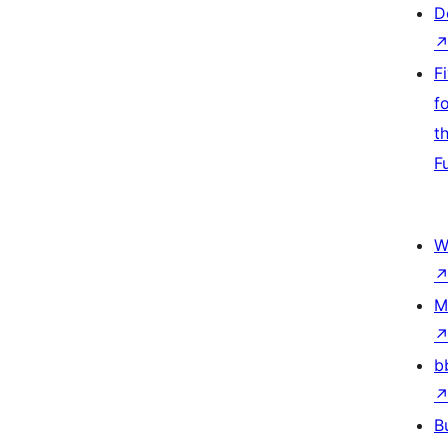
D
F
f
t
F
W
M
b
B