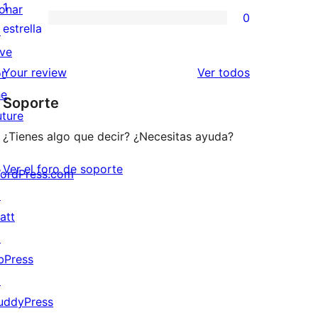
3
valoraciones
1
onar
0
estrellas
de
0
estrella
↗
2
valoraciones
ive
estrellas
de
los
Your review
Ver todos
or
1
comentarios
he
Soporte
estrellas
uture
¿Tienes algo que decir? ¿Necesitas ayuda?
Ver el foro de soporte
ordPress.com
↗
att
↗
bPress
↗
uddyPress