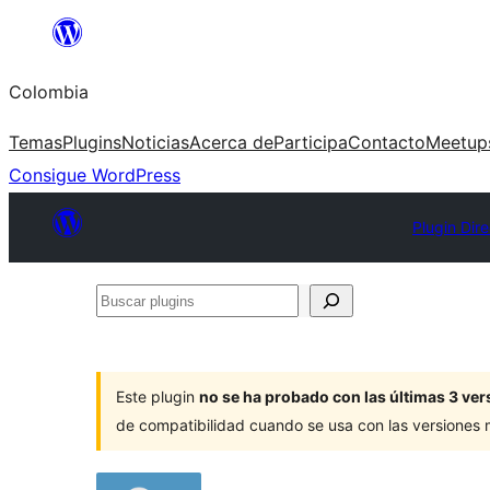
Saltar
al
Colombia
contenido
Temas
Plugins
Noticias
Acerca de
Participa
Contacto
Meetup
Consigue WordPress
Plugin Dir
Buscar
plugins
Este plugin
no se ha probado con las últimas 3 v
de compatibilidad cuando se usa con las versiones