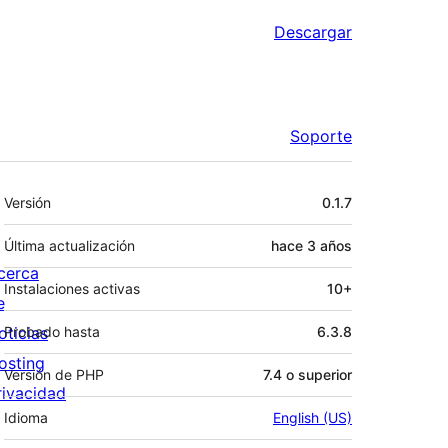
Descargar
Soporte
Meta
Versión
0.1.7
Última actualización
hace
3 años
cerca
Instalaciones activas
10+
e
oticias
Probado hasta
6.3.8
osting
Versión de PHP
7.4 o superior
rivacidad
Idioma
English (US)