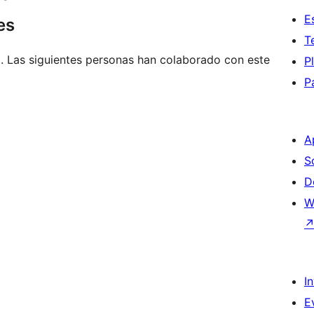
E
es
T
. Las siguientes personas han colaborado con este
P
P
A
S
D
W
I
E