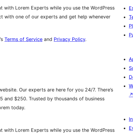
t with Lorem Experts while you use the WordPress
E
t with one of our experts and get help whenever
T
P
P
’s
Terms of Service
and
Privacy Policy
.
A
S
D
W
website. Our experts are here for you 24/7. There’s
5 and $250. Trusted by thousands of business
orem today.
I
E
t with Lorem Experts while you use the WordPress