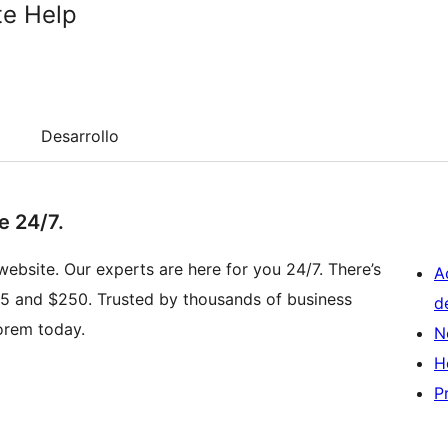
te Help
Desarrollo
e 24/7.
website. Our experts are here for you 24/7. There’s
A
5 and $250. Trusted by thousands of business
d
orem today.
N
H
P