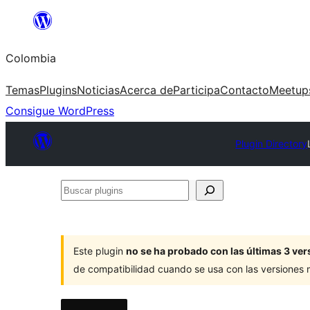
Saltar
al
Colombia
contenido
Temas
Plugins
Noticias
Acerca de
Participa
Contacto
Meetup
Consigue WordPress
Plugin Directory
Buscar
plugins
Este plugin
no se ha probado con las últimas 3 v
de compatibilidad cuando se usa con las versiones