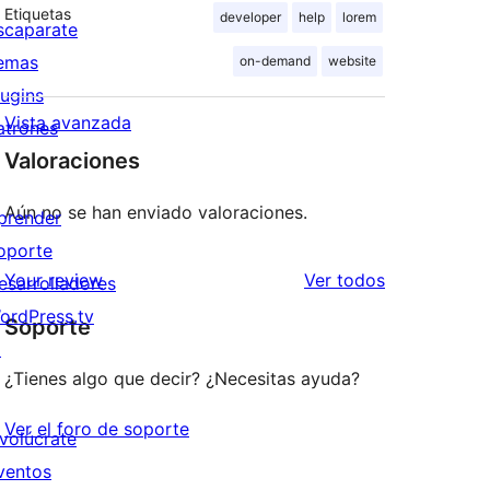
Etiquetas
developer
help
lorem
scaparate
emas
on-demand
website
lugins
Vista avanzada
atrones
Valoraciones
Aún no se han enviado valoraciones.
prender
oporte
los
Your review
Ver todos
esarrolladores
comentarios
ordPress.tv
Soporte
↗
¿Tienes algo que decir? ¿Necesitas ayuda?
Ver el foro de soporte
nvolúcrate
ventos