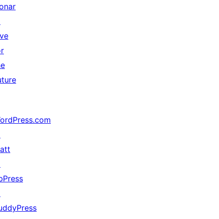
onar
↗
ive
or
he
uture
ordPress.com
↗
att
↗
bPress
↗
uddyPress