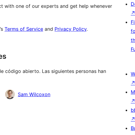
D
t with one of our experts and get help whenever
F
’s
Terms of Service
and
Privacy Policy
.
f
t
F
es
e código abierto. Las siguientes personas han
W
M
Sam Wilcoxon
b
B