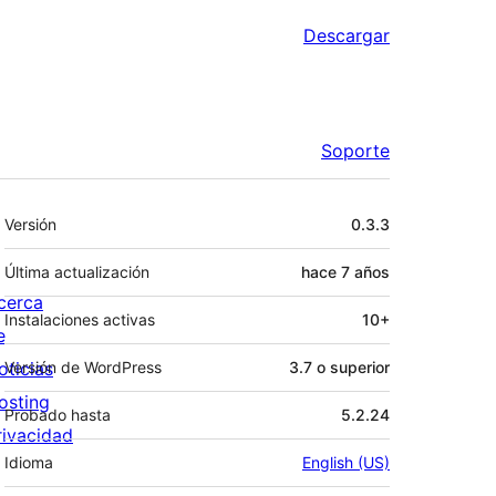
Descargar
Soporte
Meta
Versión
0.3.3
Última actualización
hace
7 años
cerca
Instalaciones activas
10+
e
oticias
Versión de WordPress
3.7 o superior
osting
Probado hasta
5.2.24
rivacidad
Idioma
English (US)