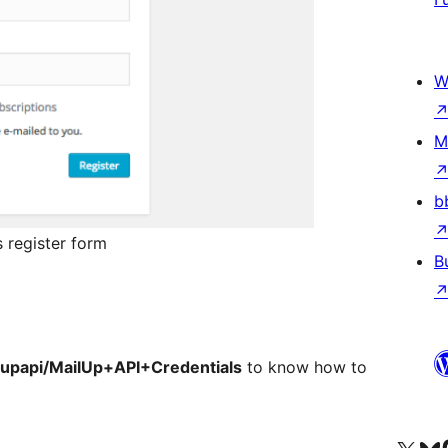
W
M
b
 register form
B
ilupapi/MailUp+API+Credentials
to know how to