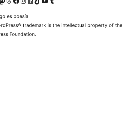
teriormente Twitter)
tra cuenta de Bluesky
sita nuestra cuenta de Mastodon
Visita nuestra cuenta de Threads
Visita nuestra página de Facebook
Visita nuestra cuenta de Instagram
Visita nuestra cuenta de LinkedIn
Visita nuestra cuenta de TikTok
Visita nuestro canal de YouTube
Visita nuestra cuenta de Tumblr
igo es poesía
rdPress® trademark is the intellectual property of the
ess Foundation.