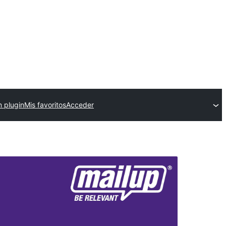
n plugin
Mis favoritos
Acceder