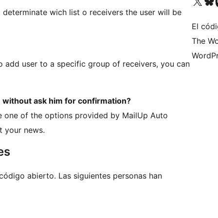
Visita nuestra cuenta de X (an
Visita nues
Vi
 determinate wich list o receivers the user will be
El cód
The Wo
WordPr
 add user to a specific group of receivers, you can
 without ask him for confirmation?
use one of the options provided by MailUp Auto
ot your news.
es
código abierto. Las siguientes personas han