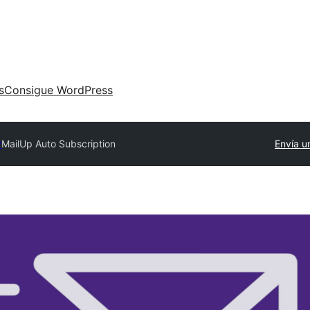
s
Consigue WordPress
y
MailUp Auto Subscription
Envía u