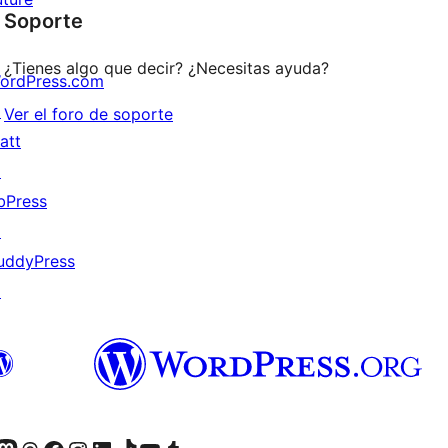
1
comentarios
Soporte
estrellas
¿Tienes algo que decir? ¿Necesitas ayuda?
ordPress.com
↗
Ver el foro de soporte
att
↗
bPress
↗
uddyPress
↗