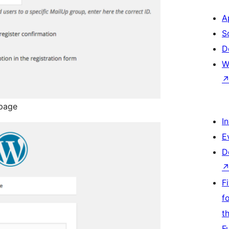
A
S
D
W
 page
I
E
D
F
f
t
F