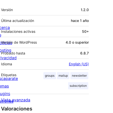
Meta
Versión
1.2.0
Última actualización
hace
1 año
cerca
Instalaciones activas
50+
e
oticias
Versión de WordPress
4.0 o superior
osting
Probado hasta
6.8.7
rivacidad
Idioma
English (US)
Etiquetas
groups
mailup
newsletter
scaparate
emas
subscription
lugins
Vista avanzada
atrones
Valoraciones