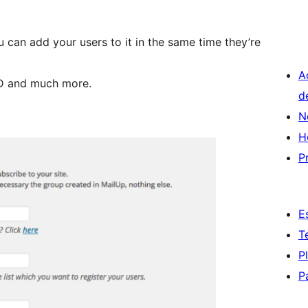
u can add your users to it in the same time they’re
A
 ID and much more.
d
N
H
P
E
T
P
P