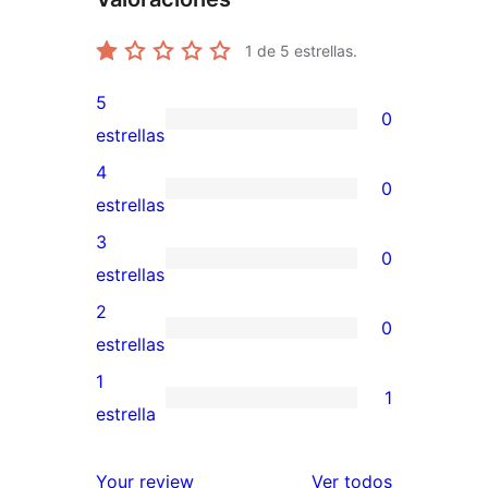
1
de 5 estrellas.
5
0
0
estrellas
valoraciones
4
0
de
0
estrellas
5
valoraciones
3
0
estrellas
de
0
estrellas
4
valoraciones
2
0
estrellas
de
0
estrellas
3
valoraciones
1
1
estrellas
de
1
estrella
2
valoración
estrellas
de
los
Your review
Ver todos