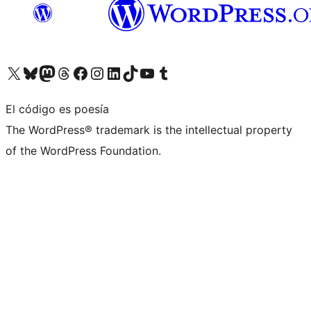
Visita nuestra cuenta de X (anteriormente Twitter)
Visita nuestra cuenta de Bluesky
Visita nuestra cuenta de Mastodon
Visita nuestra cuenta de Threads
Visita nuestra página de Facebook
Visita nuestra cuenta de Instagram
Visita nuestra cuenta de LinkedIn
Visita nuestra cuenta de TikTok
Visita nuestro canal de YouTube
Visita nuestra cuenta de Tumblr
El código es poesía
The WordPress® trademark is the intellectual property
of the WordPress Foundation.