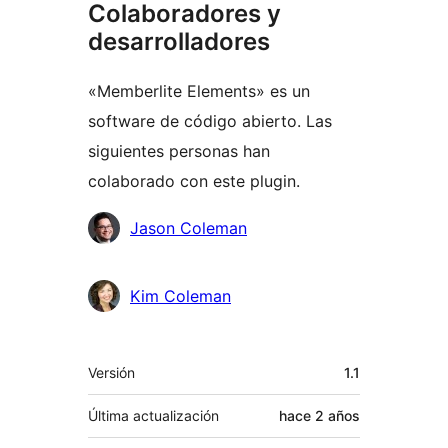
Colaboradores y
desarrolladores
«Memberlite Elements» es un
software de código abierto. Las
siguientes personas han
colaborado con este plugin.
Colaboradores
Jason Coleman
Kim Coleman
Meta
Versión
1.1
Última actualización
hace
2 años