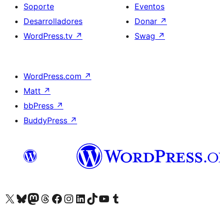
Soporte
Eventos
Desarrolladores
Donar
↗
WordPress.tv
↗
Swag
↗
WordPress.com
↗
Matt
↗
bbPress
↗
BuddyPress
↗
Visita nuestra cuenta de X (anteriormente Twitter)
Visita nuestra cuenta de Bluesky
Visita nuestra cuenta de Mastodon
Visita nuestra cuenta de Threads
Visita nuestra página de Facebook
Visita nuestra cuenta de Instagram
Visita nuestra cuenta de LinkedIn
Visita nuestra cuenta de TikTok
Visita nuestro canal de YouTube
Visita nuestra cuenta de Tumblr