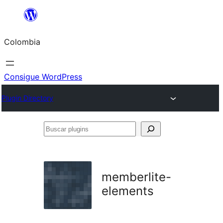
Saltar
al
Colombia
contenido
Consigue WordPress
Plugin Directory
Buscar
plugins
memberlite-
elements