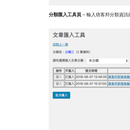
分類匯入工具頁
– 輸入痞客邦分類資