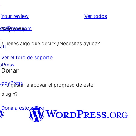
↗
2
valoraciones
estrellas
de
los
Your review
Ver todos
1
comentarios
ordPress.com
Soporte
estrellas
↗
¿Tienes algo que decir? ¿Necesitas ayuda?
att
↗
Ver el foro de soporte
bPress
Donar
↗
uddyPress
¿Te gustaría apoyar el progreso de este
↗
plugin?
Dona a este plugin