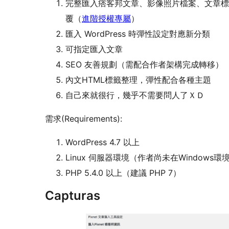
完整匯入痞客邦文章、影像照片檔案、文章標
覆（
進階授權專屬
）
匯入 WordPress 時彈性設定對應新分類
可指定匯入文章
SEO 友善規劃（需配合作者架構完成轉移）
內文HTML標籤整理，彈性配合各種主題
自己來就很行，幾乎不需要問人了ＸＤ
需求(Requirements):
WordPress 4.7 以上
Linux 伺服器環境（作者尚未在Windows
PHP 5.4.0 以上（建議 PHP 7）
Capturas