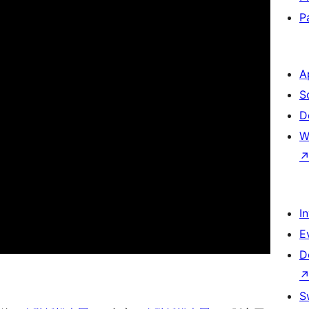
P
A
S
D
W
I
E
D
S