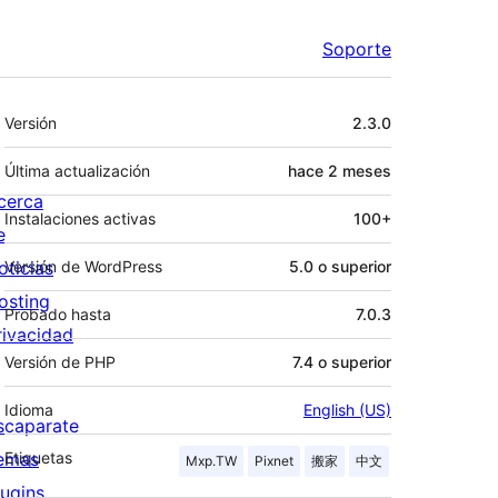
Soporte
Meta
Versión
2.3.0
Última actualización
hace
2 meses
cerca
Instalaciones activas
100+
e
oticias
Versión de WordPress
5.0 o superior
osting
Probado hasta
7.0.3
rivacidad
Versión de PHP
7.4 o superior
Idioma
English (US)
scaparate
emas
Etiquetas
Mxp.TW
Pixnet
搬家
中文
lugins