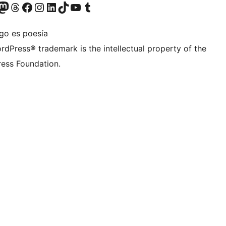
teriormente Twitter)
tra cuenta de Bluesky
sita nuestra cuenta de Mastodon
Visita nuestra cuenta de Threads
Visita nuestra página de Facebook
Visita nuestra cuenta de Instagram
Visita nuestra cuenta de LinkedIn
Visita nuestra cuenta de TikTok
Visita nuestro canal de YouTube
Visita nuestra cuenta de Tumblr
igo es poesía
rdPress® trademark is the intellectual property of the
ess Foundation.