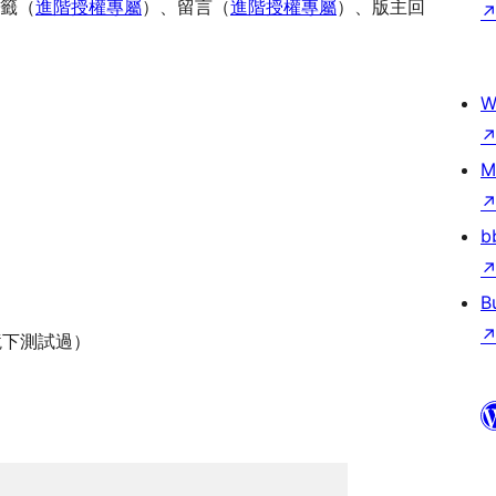
籤（
進階授權專屬
）、留言（
進階授權專屬
）、版主回
W
M
b
B
環境下測試過）