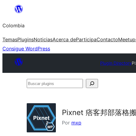
Saltar
al
Colombia
contenido
Temas
Plugins
Noticias
Acerca de
Participa
Contacto
Meetup
Consigue WordPress
Plugin Directory
P
Buscar
plugins
Pixnet 痞客邦部落
Por
mxp