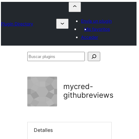
Envía un plugin
Plugin Directory
Mis favoritos
Acceder
Buscar
plugins
mycred-
githubreviews
Detalles