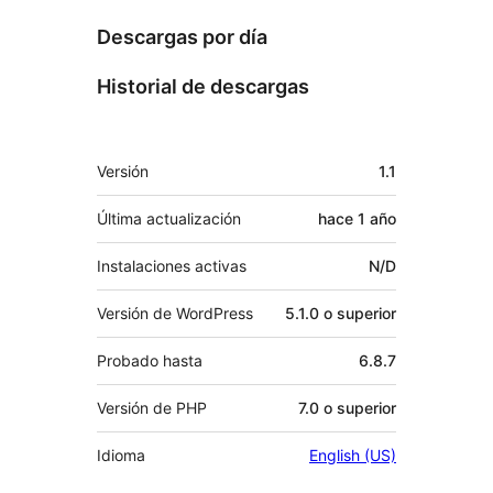
Descargas por día
Historial de descargas
Meta
Versión
1.1
Última actualización
hace
1 año
Instalaciones activas
N/D
Versión de WordPress
5.1.0 o superior
Probado hasta
6.8.7
Versión de PHP
7.0 o superior
Idioma
English (US)