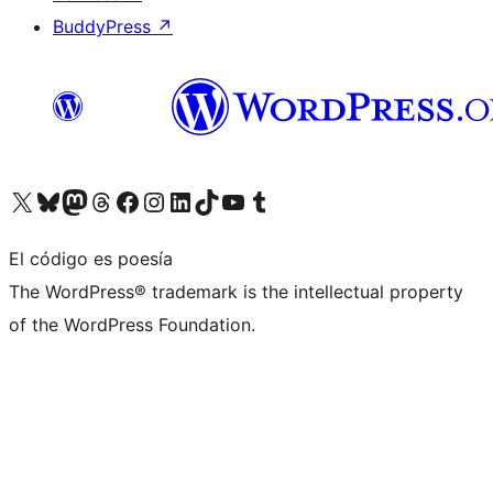
BuddyPress
↗
Visita nuestra cuenta de X (anteriormente Twitter)
Visita nuestra cuenta de Bluesky
Visita nuestra cuenta de Mastodon
Visita nuestra cuenta de Threads
Visita nuestra página de Facebook
Visita nuestra cuenta de Instagram
Visita nuestra cuenta de LinkedIn
Visita nuestra cuenta de TikTok
Visita nuestro canal de YouTube
Visita nuestra cuenta de Tumblr
El código es poesía
The WordPress® trademark is the intellectual property
of the WordPress Foundation.