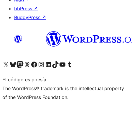
bbPress
↗
BuddyPress
↗
Visita nuestra cuenta de X (anteriormente Twitter)
Visita nuestra cuenta de Bluesky
Visita nuestra cuenta de Mastodon
Visita nuestra cuenta de Threads
Visita nuestra página de Facebook
Visita nuestra cuenta de Instagram
Visita nuestra cuenta de LinkedIn
Visita nuestra cuenta de TikTok
Visita nuestro canal de YouTube
Visita nuestra cuenta de Tumblr
El código es poesía
The WordPress® trademark is the intellectual property
of the WordPress Foundation.