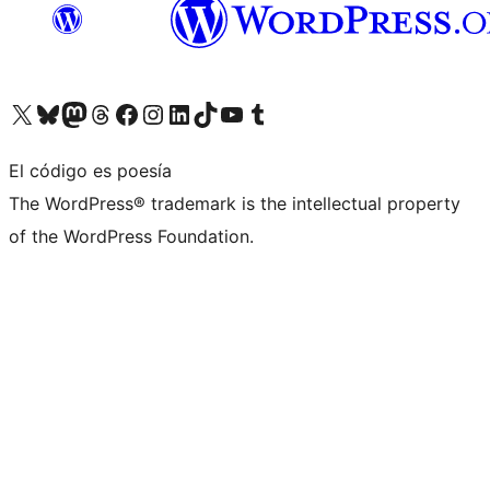
Visita nuestra cuenta de X (anteriormente Twitter)
Visita nuestra cuenta de Bluesky
Visita nuestra cuenta de Mastodon
Visita nuestra cuenta de Threads
Visita nuestra página de Facebook
Visita nuestra cuenta de Instagram
Visita nuestra cuenta de LinkedIn
Visita nuestra cuenta de TikTok
Visita nuestro canal de YouTube
Visita nuestra cuenta de Tumblr
El código es poesía
The WordPress® trademark is the intellectual property
of the WordPress Foundation.