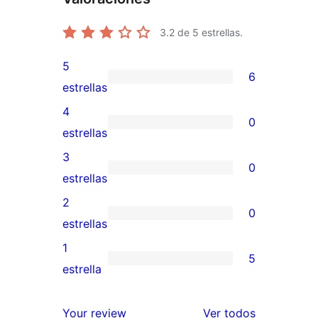
3.2
de 5 estrellas.
5
6
6
estrellas
valoraciones
4
0
de
0
estrellas
5
valoraciones
3
0
estrellas
de
0
estrellas
4
valoraciones
2
0
estrellas
de
0
estrellas
3
valoraciones
1
5
estrellas
de
5
estrella
2
valoraciones
estrellas
de
los
Your review
Ver todos