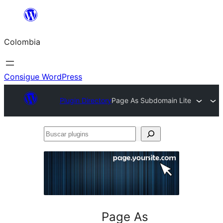
Saltar
al
Colombia
contenido
Consigue WordPress
Plugin Directory
Page As Subdomain Lite
Buscar
plugins
Page As