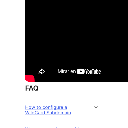
FAQ
How to configure a
WildCard Subdomain