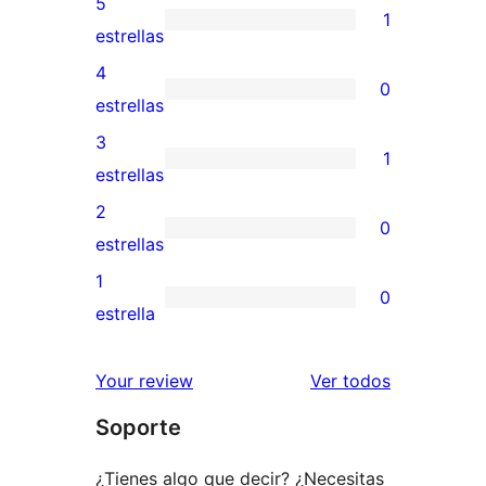
5
1
1
estrellas
valoración
4
0
de
0
estrellas
5
valoraciones
3
1
estrellas
de
1
estrellas
4
valoración
2
0
estrellas
de
0
estrellas
3
valoraciones
1
0
estrellas
de
0
estrella
2
valoraciones
estrellas
de
los
Your review
Ver todos
1
comentario
Soporte
estrellas
¿Tienes algo que decir? ¿Necesitas