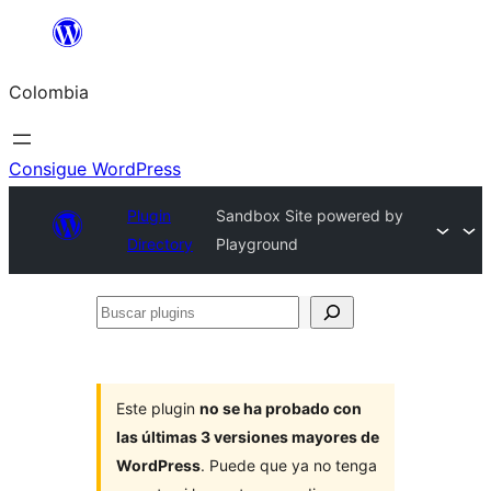
Saltar
al
Colombia
contenido
Consigue WordPress
Plugin
Sandbox Site powered by
Directory
Playground
Buscar
plugins
Este plugin
no se ha probado con
las últimas 3 versiones mayores de
WordPress
. Puede que ya no tenga