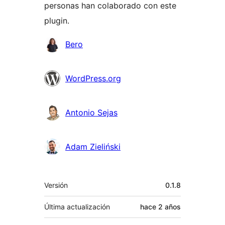
personas han colaborado con este
plugin.
Colaboradores
Bero
WordPress.org
Antonio Sejas
Adam Zieliński
Meta
Versión
0.1.8
Última actualización
hace
2 años