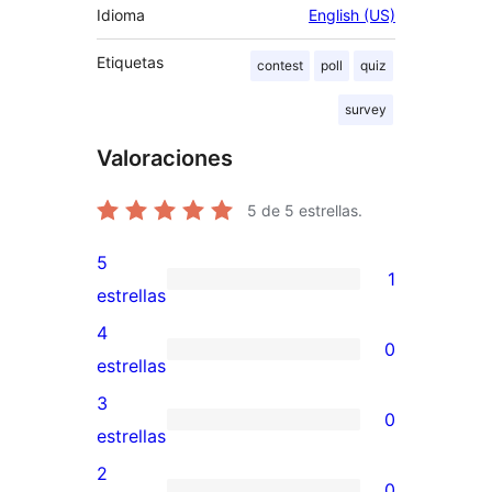
Idioma
English (US)
Etiquetas
contest
poll
quiz
survey
Valoraciones
5
de 5 estrellas.
5
1
1
estrellas
valoración
4
0
de
0
estrellas
5
valoraciones
3
0
estrellas
de
0
estrellas
4
valoraciones
2
0