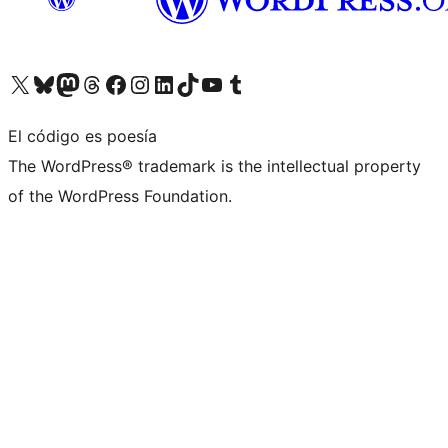
Visita nuestra cuenta de X (anteriormente Twitter)
Visita nuestra cuenta de Bluesky
Visita nuestra cuenta de Mastodon
Visita nuestra cuenta de Threads
Visita nuestra página de Facebook
Visita nuestra cuenta de Instagram
Visita nuestra cuenta de LinkedIn
Visita nuestra cuenta de TikTok
Visita nuestro canal de YouTube
Visita nuestra cuenta de Tumblr
El código es poesía
The WordPress® trademark is the intellectual property
of the WordPress Foundation.