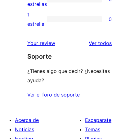
estrellas
de
0
estrellas
3
valoraciones
1
0
estrellas
de
0
estrella
2
valoraciones
estrellas
de
los
Your review
Ver todos
1
comentario
Soporte
estrellas
¿Tienes algo que decir? ¿Necesitas
ayuda?
Ver el foro de soporte
Acerca de
Escaparate
Noticias
Temas
Hosting
Plugins