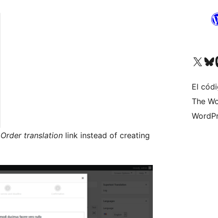
Visita nuestra cuenta de X (an
Visita nues
Vi
El cód
The Wo
WordPr
e
Order translation
link instead of creating