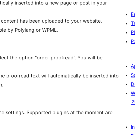
ically inserted into a new page or post in your
E
ed content has been uploaded to your website.
T
table by Polylang or WPML.
P
P
lect the option “order proofread”. You will be
A
S
he proofread text will automatically be inserted into
D
n.
W
the settings. Supported plugins at the moment are:
I