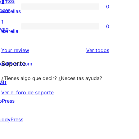
valoraciones
ventos
2
0
estrellas
de
onar
0
estrellas
3
↗
valoraciones
1
0
estrellas
wag
de
0
estrella
↗
2
valoraciones
estrellas
de
los
Your review
Ver todos
1
comentarios
Soporte
ordPress.com
estrellas
↗
¿Tienes algo que decir? ¿Necesitas ayuda?
att
↗
Ver el foro de soporte
bPress
↗
uddyPress
↗