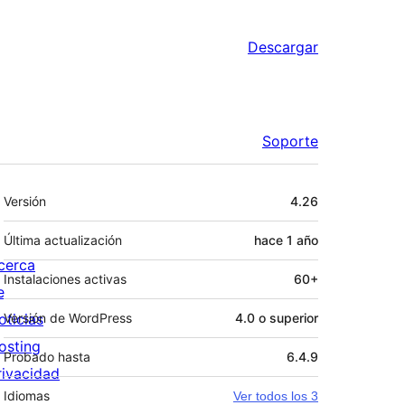
Descargar
Soporte
Meta
Versión
4.26
Última actualización
hace
1 año
cerca
Instalaciones activas
60+
e
oticias
Versión de WordPress
4.0 o superior
osting
Probado hasta
6.4.9
rivacidad
Idiomas
Ver todos los 3