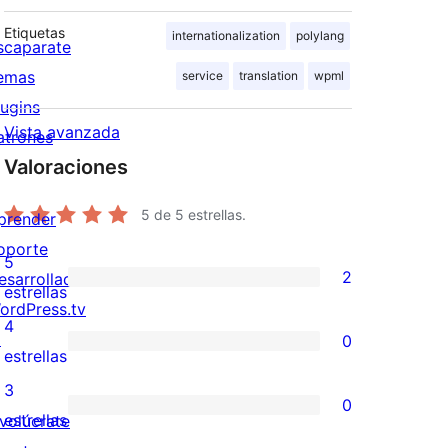
Etiquetas
internationalization
polylang
scaparate
emas
service
translation
wpml
lugins
Vista avanzada
atrones
Valoraciones
5
de 5 estrellas.
prender
oporte
5
2
esarrolladores
2
estrellas
ordPress.tv
valoraciones
4
↗
0
de
0
estrellas
5
valoraciones
3
0
estrellas
de
0
estrellas
nvolúcrate
4