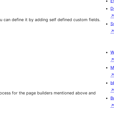
E
D
 you can define it by adding self defined custom fields.
S
W
M
b
rocess for the page builders mentioned above and
B