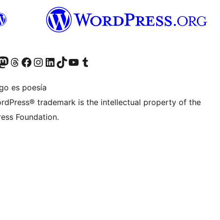
teriormente Twitter)
tra cuenta de Bluesky
sita nuestra cuenta de Mastodon
Visita nuestra cuenta de Threads
Visita nuestra página de Facebook
Visita nuestra cuenta de Instagram
Visita nuestra cuenta de LinkedIn
Visita nuestra cuenta de TikTok
Visita nuestro canal de YouTube
Visita nuestra cuenta de Tumblr
igo es poesía
rdPress® trademark is the intellectual property of the
ess Foundation.