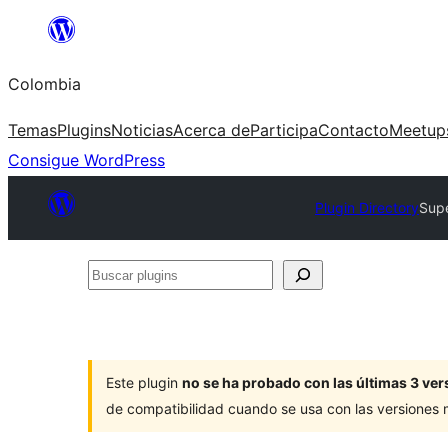
Saltar
al
Colombia
contenido
Temas
Plugins
Noticias
Acerca de
Participa
Contacto
Meetup
Consigue WordPress
Plugin Directory
Supe
Buscar
plugins
Este plugin
no se ha probado con las últimas 3 v
de compatibilidad cuando se usa con las versiones