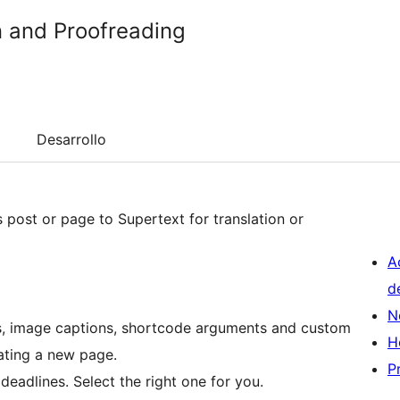
n and Proofreading
Desarrollo
 post or page to Supertext for translation or
A
d
N
pts, image captions, shortcode arguments and custom
H
eating a new page.
P
deadlines. Select the right one for you.