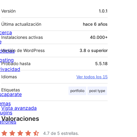
Meta
Versión
1.0.1
Última actualización
hace
6 años
cerca
Instalaciones activas
40.000+
e
oticias
Versión de WordPress
3.8 o superior
osting
Probado hasta
5.5.18
rivacidad
Idiomas
Ver todos los 15
Etiquetas
portfolio
post type
scaparate
emas
Vista avanzada
lugins
Valoraciones
atrones
4.7
de 5 estrellas.