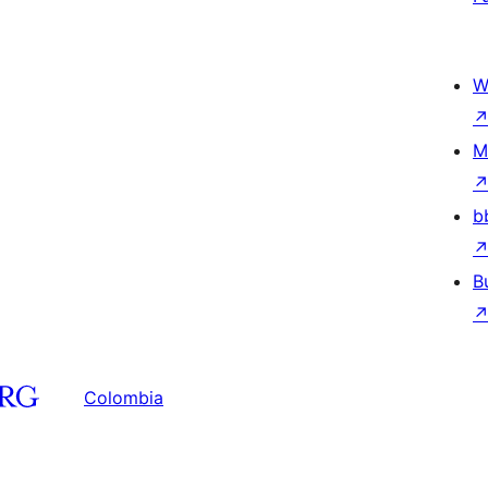
W
M
b
B
Colombia