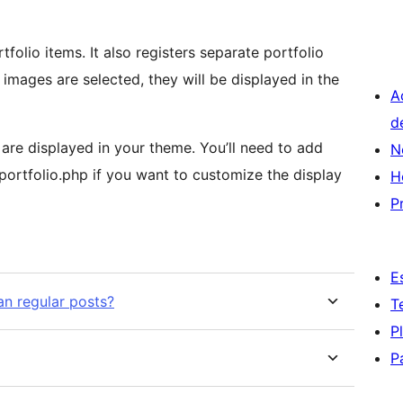
ers separate portfolio
A
d
ed in your theme. You’ll need to add
N
portfolio.php if you want to customize the display
H
P
E
an regular posts?
T
P
P