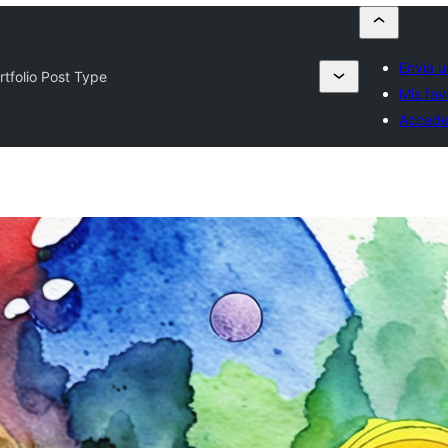
Envía u
rtfolio Post Type
Mis fav
Accede