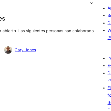
A
S
es
D
W
o abierto. Las siguientes personas han colaborado
Gary Jones
I
E
D
F
f
t
F