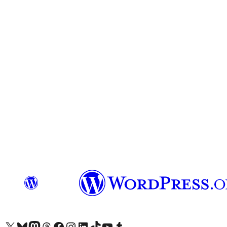
Visita nuestra cuenta de X (anteriormente Twitter)
Visita nuestra cuenta de Bluesky
Visita nuestra cuenta de Mastodon
Visita nuestra cuenta de Threads
Visita nuestra página de Facebook
Visita nuestra cuenta de Instagram
Visita nuestra cuenta de LinkedIn
Visita nuestra cuenta de TikTok
Visita nuestro canal de YouTube
Visita nuestra cuenta de Tumblr