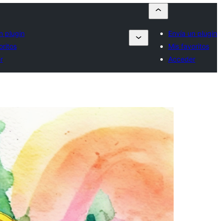
n plugin
Envía un plugin
oritos
Mis favoritos
r
Acceder