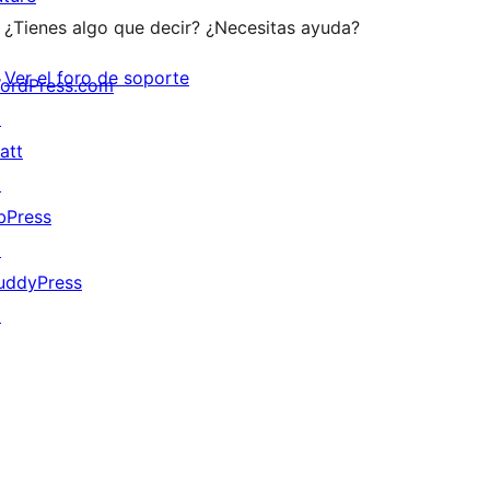
¿Tienes algo que decir? ¿Necesitas ayuda?
Ver el foro de soporte
ordPress.com
↗
att
↗
bPress
↗
uddyPress
↗