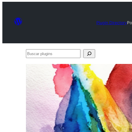
Plugin Directory
Po
Buscar
plugins